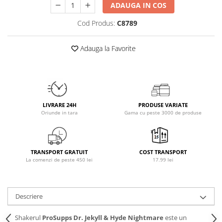
ADAUGA IN COS
Osavi
PerfectShaker
Cod Produs:
C8789
PeScience
Power System
Adauga la Favorite
Pro Supps
Pro Tan
Puritan`s Pride
Raw Nutrition
LIVRARE 24H
PRODUSE VARIATE
REDCON1
Oriunde in tara
Gama cu peste 3000 de produse
Revoflex
Rich Piana 5% Nutrition
RIPT
TRANSPORT GRATUIT
COST TRANSPORT
La comenzi de peste 450 lei
17.99 lei
Scitec
Scivation
Skill Nutrition
Descriere
Smart Shake
Swanson
Shakerul
ProSupps Dr. Jekyll & Hyde Nightmare
este un