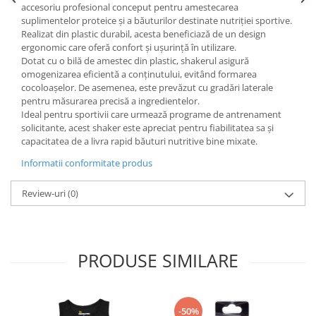
accesoriu profesional conceput pentru amestecarea
Under Armour
suplimentelor proteice și a băuturilor destinate nutriției sportive.
Universal
Realizat din plastic durabil, acesta beneficiază de un design
Vitargo
ergonomic care oferă confort și ușurință în utilizare.
Dotat cu o bilă de amestec din plastic, shakerul asigură
Weider
omogenizarea eficientă a conținutului, evitând formarea
Zenana
cocoloașelor. De asemenea, este prevăzut cu gradări laterale
pentru măsurarea precisă a ingredientelor.
Ideal pentru sportivii care urmează programe de antrenament
solicitante, acest shaker este apreciat pentru fiabilitatea sa și
capacitatea de a livra rapid băuturi nutritive bine mixate.
Informatii conformitate produs
Review-uri
(0)
PRODUSE SIMILARE
-50%