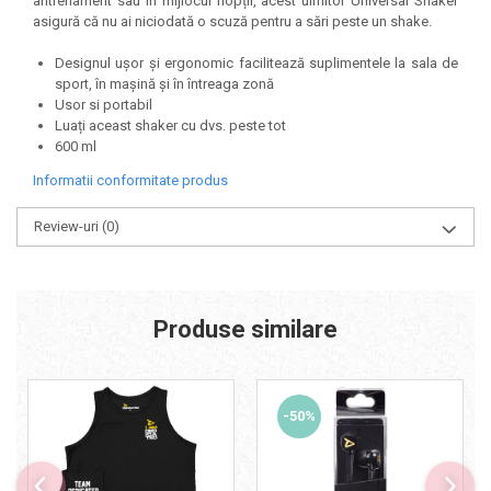
antrenament sau în mijlocul nopții, acest uimitor Universal Shaker
Under Armour
asigură că nu ai niciodată o scuză pentru a sări peste un shake.
Universal
Designul ușor și ergonomic facilitează suplimentele la sala de
Vitargo
sport, în mașină și în întreaga zonă
Weider
Usor si portabil
Luați aceast shaker cu dvs. peste tot
Zenana
600 ml
Informatii conformitate produs
Review-uri
(0)
Produse similare
-50%