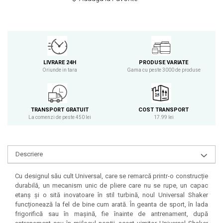
Osavi
PerfectShaker
PeScience
Power System
Pro Supps
LIVRARE 24H
PRODUSE VARIATE
Oriunde in tara
Gama cu peste 3000 de produse
Pro Tan
Puritan`s Pride
Raw Nutrition
TRANSPORT GRATUIT
COST TRANSPORT
REDCON1
La comenzi de peste 450 lei
17.99 lei
Revoflex
Rich Piana 5% Nutrition
RIPT
Descriere
Scitec
Cu designul său cult Universal, care se remarcă printr-o construcție
Scivation
durabilă, un mecanism unic de pliere care nu se rupe, un capac
Skill Nutrition
etanș și o sită inovatoare în stil turbină, noul Universal Shaker
Smart Shake
funcționează la fel de bine cum arată. În geanta de sport, în lada
frigorifică sau în mașină, fie înainte de antrenament, după
Swanson