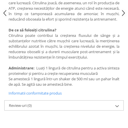
care lucrează. Citrulina joacă, de asemenea, un rol în producția de
Under Armour
ATP, creșterea necesităților de energie atunci când este necesară,
Universal
în timp ce tamponează acumularea de amoniac în mușchi,
Vitargo
reducând oboseala la efort și sporind rezistența la antrenament.
Weider
De ce să folosiți citrulina?
Zenana
Citrulina poate contribui la creșterea fluxului de sânge și a
substanțelor nutritive către mușchii care lucrează, la menținerea
echilibrului azotat în mușchi, la creșterea nivelului de energie, la
reducerea oboselii și a durerii musculare post-antrenament și la
îmbunătățirea rezistenței în timpul exercițiului.
Administrare:
Luați 1 lingură de citrulina pentru a activa sinteza
proteinelor și pentru a crește recuperarea musculară
Se amestecă 1 lingură într-un shaker de 500 ml sau un pahar înalt
de apă. Se agită sau se amestecă bine.
Informatii conformitate produs
Review-uri
(0)