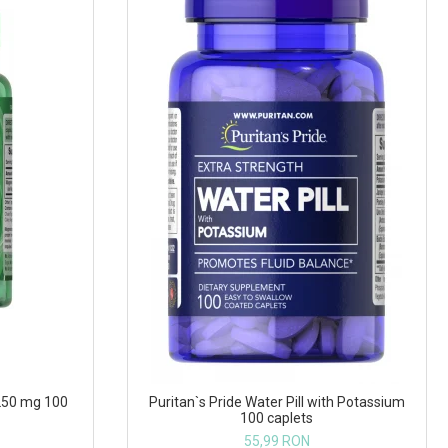
250 mg 100
Puritan`s Pride Water Pill with Potassium
100 caplets
55,99 RON