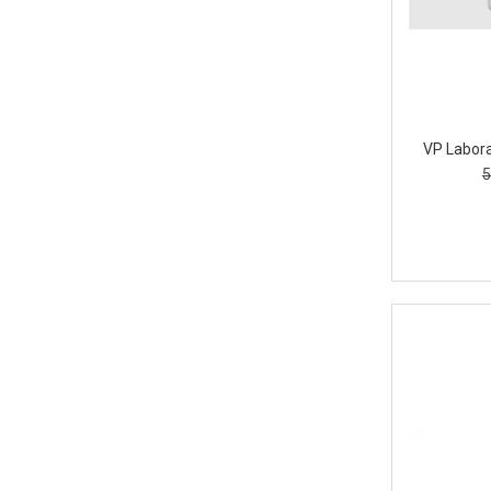
VP Labora
5