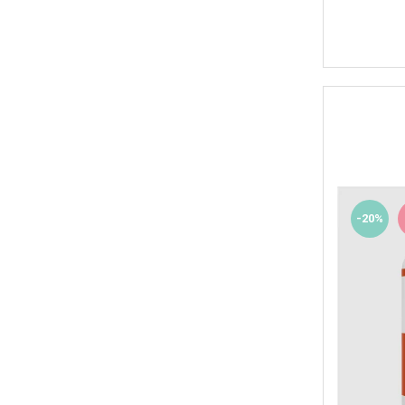
Skill Nutrition
Smart Shake
Swanson
Under Armour
Universal
Vitargo
Weider
Zenana
-20%