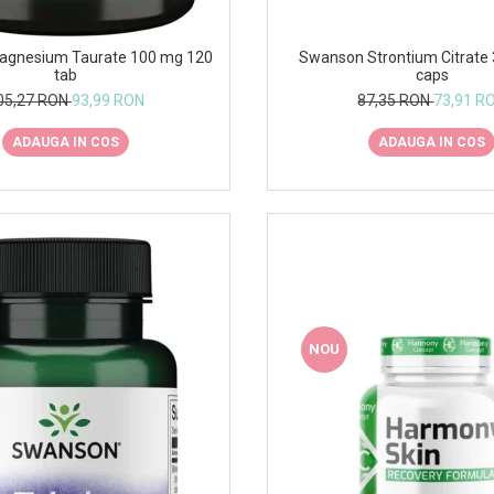
gnesium Taurate 100 mg 120
Swanson Strontium Citrate
tab
caps
05,27 RON
93,99 RON
87,35 RON
73,91 R
ADAUGA IN COS
ADAUGA IN COS
NOU