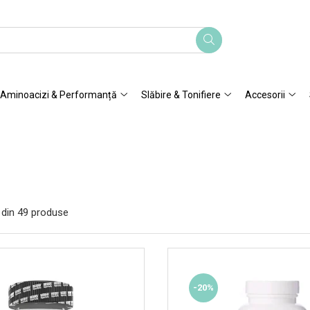
Aminoacizi & Performanță
Slăbire & Tonifiere
Accesorii
din
49
produse
-20%