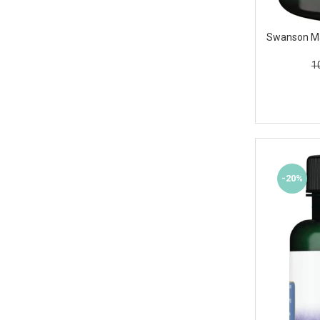
Swanson Ma
1
-20%