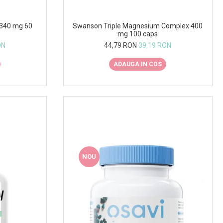
Swanson Triple Magnesium Complex 400
 340 mg 60
mg 100 caps
44,79 RON
39,19 RON
ON
ADAUGA IN COS
NOU