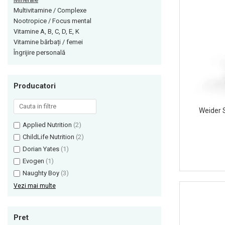
Multivitamine / Complexe
Himalaya
Vitamine bărbați / femei
Nootropice / Focus mental
Insulated
Îngrijire personală
Vitamine A, B, C, D, E, K
JNX Sports
Vitamine bărbați / femei
Îngrijire personală
Kaged
Kevin Levrone
MEX
Producatori
Muscle Meds
Muscle Pharm
Weider 
Muscletech
Applied Nutrition
(2)
ChildLife Nutrition
(2)
Mutant
Dorian Yates
(1)
Naughty Boy
Evogen
(1)
Neocell
Naughty Boy
(3)
Nordic Naturals
Vezi mai multe
NOW Foods
Nutrend
Pret
Nutrex