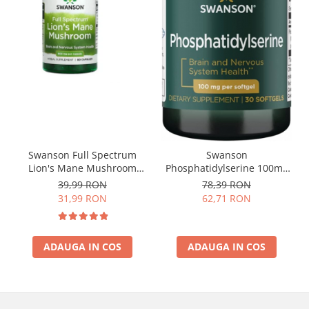
Swanson Full Spectrum
Swanson
Lion's Mane Mushroom
Phosphatidylserine 100mg
500mg 60 caps
30 softgels
39,99 RON
78,39 RON
31,99 RON
62,71 RON
ADAUGA IN COS
ADAUGA IN COS