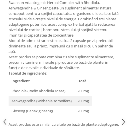
Swanson Adaptogenic Herbal Complex with Rhodiola,
Under Armour
Ashwagandha & Ginseng este un supliment alimentar natural
Universal
conceput pentru a sprijini capacitatea organismului de a face față
Vitargo
stresului și de a crește nivelul de energie. Combinând trei plante
adaptogene puternice, acest complex herbal ajută la reducerea
Weider
nivelului de cortizol, hormonul stresului, și sprijină sistemul
Zenana
imunitar și capacitatea de concentrare.
Modul de administrare este de a lua 2 capsule pe zi, preferabil
dimineața sau la prânz, împreună cu o masă și cu un pahar de
apă.
Acest produs se poate combina cu alte suplimente alimentare,
precum vitamine, minerale și produse pe bază de plante, în
funcție de nevoile individuale de sănătate.
Tabelul de ingrediente:
Ingredient
Doză
Rhodiola (Radix Rhodiola rosea)
200mg
Ashwagandha (Withania somnifera)
200mg
Ginseng (Panax ginseng)
200mg
Acest produs este similar cu altele pe bază de plante adaptogene,