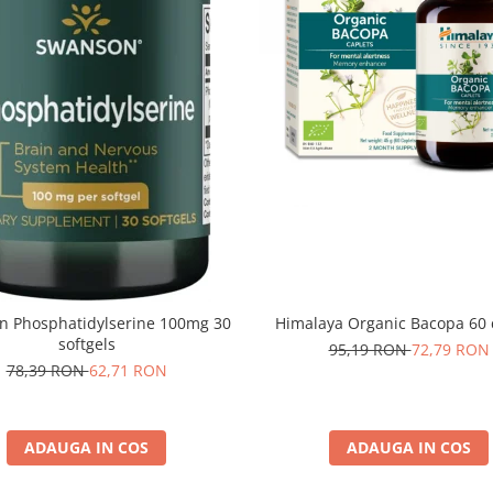
 Phosphatidylserine 100mg 30
Himalaya Organic Bacopa 60 
softgels
95,19 RON
72,79 RON
78,39 RON
62,71 RON
ADAUGA IN COS
ADAUGA IN COS