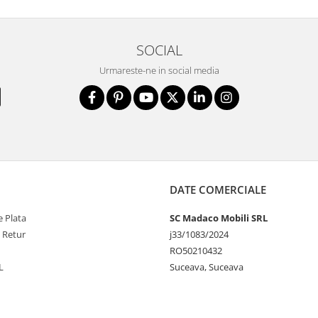
SOCIAL
Urmareste-ne in social media
DATE COMERCIALE
 Plata
SC Madaco Mobili SRL
e Retur
j33/1083/2024
RO50210432
L
Suceava, Suceava