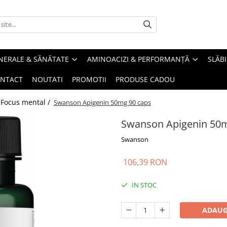
INERALE & SĂNĂTATE
AMINOACIZI & PERFORMANȚĂ
SLĂBI
NTACT
NOUTATI
PROMOTII
PRODUSE CADOU
 Focus mental /
Swanson Apigenin 50mg 90 caps
Swanson Apigenin 50m
Swanson
106,39 RON
IN STOC
ADAUG