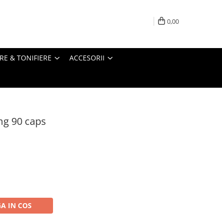
0,00
RE & TONIFIERE
ACCESORII
g 90 caps
A IN COS