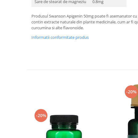
Sare de stearat de magneziu
0.8mg
Under Armour
Universal
Produsul Swanson Apigenin 50mg poate fi asemanator cu a
Vitargo
contin extracte naturale din plante medicinale, cum ar fi qu
Weider
curcumina si alte flavonoide.
Zenana
Informatii conformitate produs
-20%
-20%