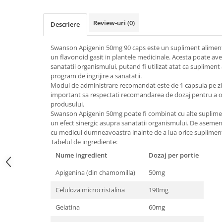
Osavi
PerfectShaker
Review-uri
(0)
Descriere
PeScience
Power System
Swanson Apigenin 50mg 90 caps este un supliment alimenta
un flavonoid gasit in plantele medicinale. Acesta poate av
Pro Supps
sanatatii organismului, putand fi utilizat atat ca supliment 
Pro Tan
program de ingrijire a sanatatii.
Modul de administrare recomandat este de 1 capsula pe zi, 
Puritan`s Pride
important sa respectati recomandarea de dozaj pentru a o
Raw Nutrition
produsului.
REDCON1
Swanson Apigenin 50mg poate fi combinat cu alte suplime
un efect sinergic asupra sanatatii organismului. De asemen
Revoflex
cu medicul dumneavoastra inainte de a lua orice suplimen
Rich Piana 5% Nutrition
Tabelul de ingrediente:
RIPT
Nume ingredient
Dozaj per portie
Scitec
Apigenina (din chamomilla)
50mg
Scivation
Skill Nutrition
Celuloza microcristalina
190mg
Smart Shake
Gelatina
60mg
Swanson