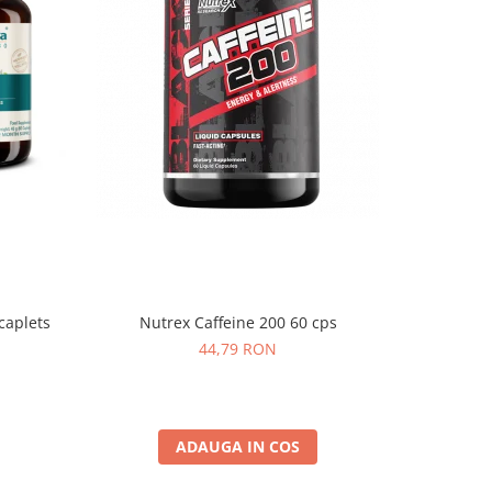
caplets
Nutrex Caffeine 200 60 cps
Puritan`s
44,79 RON
ADAUGA IN COS