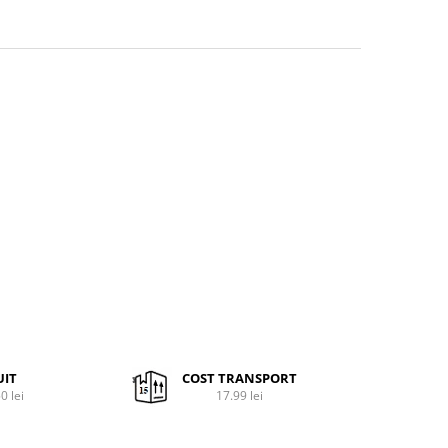
UIT
COST TRANSPORT
0 lei
17.99 lei