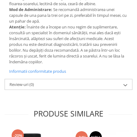
floarea-soarelui, lecitină de soia, ceară de albine.
Mod de Administrare:
Se recomandă administrarea unei
capsule de una pana la trei ori pe zi, preferabil în timpul mesei, cu
un pahar de apă.
Atenție:
Înainte de a începe un nou regim de suplimentare,
consultă un specialist în domeniul sănătății, mai ales dacă ești
însărcinată, alăptezi sau suferi de afecțiuni medicale. Acest
produs nu este destinat diagnosticării, tratării sau prevenirii
bolilor. Nu depășiți doza recomandată. A se păstra într-un loc
răcoros și uscat, ferit de lumina directă a soarelui. A nu se lăsa la
îndemâna copiilor.
Informatii conformitate produs
Review-uri
(0)
PRODUSE SIMILARE
-20%