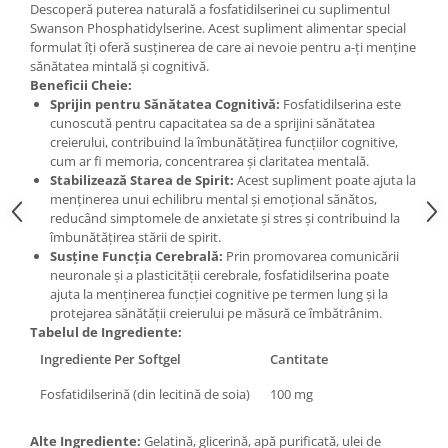
Descoperă puterea naturală a fosfatidilserinei cu suplimentul
Under Armour
Swanson Phosphatidylserine. Acest supliment alimentar special
Universal
formulat îți oferă susținerea de care ai nevoie pentru a-ți menține
Vitargo
sănătatea mintală și cognitivă.
Beneficii Cheie:
Weider
Sprijin pentru Sănătatea Cognitivă:
Fosfatidilserina este
Zenana
cunoscută pentru capacitatea sa de a sprijini sănătatea
creierului, contribuind la îmbunătățirea funcțiilor cognitive,
cum ar fi memoria, concentrarea și claritatea mentală.
Stabilizează Starea de Spirit:
Acest supliment poate ajuta la
menținerea unui echilibru mental și emoțional sănătos,
reducând simptomele de anxietate și stres și contribuind la
îmbunătățirea stării de spirit.
Susține Funcția Cerebrală:
Prin promovarea comunicării
neuronale și a plasticității cerebrale, fosfatidilserina poate
ajuta la menținerea funcției cognitive pe termen lung și la
protejarea sănătății creierului pe măsură ce îmbătrânim.
Tabelul de Ingrediente:
Ingrediente Per Softgel
Cantitate
Fosfatidilserină (din lecitină de soia)
100 mg
Alte Ingrediente:
Gelatină, glicerină, apă purificată, ulei de