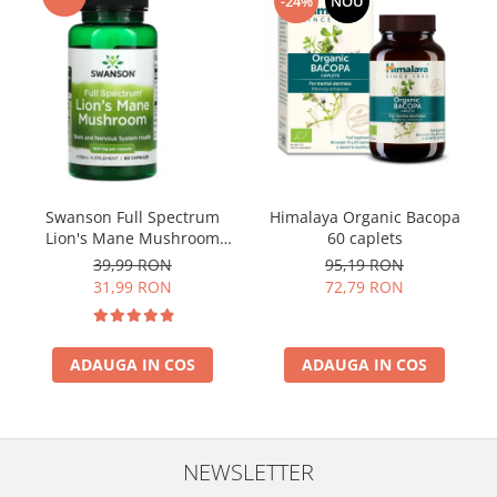
-24%
NOU
Swanson Full Spectrum
Himalaya Organic Bacopa
Lion's Mane Mushroom
60 caplets
500mg 60 caps
39,99 RON
95,19 RON
31,99 RON
72,79 RON
ADAUGA IN COS
ADAUGA IN COS
NEWSLETTER