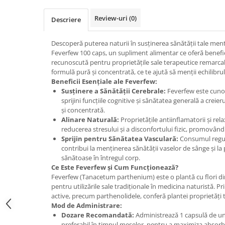
Osavi
Review-uri
(0)
Descriere
PerfectShaker
PeScience
Descoperă puterea naturii în susținerea sănătății tale ment
Power System
Feverfew 100 caps, un supliment alimentar ce oferă benefici
Pro Supps
recunoscută pentru proprietățile sale terapeutice remarcab
formulă pură și concentrată, ce te ajută să menții echilibrul și
Pro Tan
Beneficii Esențiale ale Feverfew:
Puritan`s Pride
Susținere a Sănătății Cerebrale:
Feverfew este cunos
Raw Nutrition
sprijini funcțiile cognitive și sănătatea generală a creier
și concentrată.
REDCON1
Alinare Naturală:
Proprietățile antiinflamatorii și rel
Revoflex
reducerea stresului și a disconfortului fizic, promovând 
Sprijin pentru Sănătatea Vasculară:
Consumul regul
Rich Piana 5% Nutrition
contribui la menținerea sănătății vaselor de sânge și la
RIPT
sănătoase în întregul corp.
Scitec
Ce Este Feverfew și Cum Funcționează?
Feverfew (Tanacetum parthenium) este o plantă cu flori di
Scivation
pentru utilizările sale tradiționale în medicina naturistă. 
Skill Nutrition
active, precum parthenolidele, conferă plantei proprietăți 
Smart Shake
Mod de Administrare:
Dozare Recomandată:
Administrează 1 capsulă de una
Swanson
preferabil în timpul meselor, pentru a maximiza absorbți