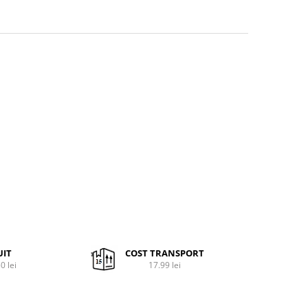
UIT
COST TRANSPORT
0 lei
17.99 lei