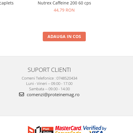
caplets
Nutrex Caffeine 200 60 cps
Puritan`s
44,79 RON
ADAUGA IN COS
SUPORT CLIENTI
Comeni Telefonice : 0748520434
Luni - Vineri -- 09.00 - 17.00
Sambata -- 09.00 - 14.00
comenzi@proteinemag.ro