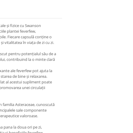
ale și fizice cu Swanson
ile plantei feverfew,
ile. Fiecare capsulă conține o
 vitalitatea în viața de zi cu zi.
cut pentru potențialul său de a
ului, contribuind la o minte clară
axante ale feverfew pot ajuta la
starea de bine și relaxarea.
at al acestui supliment poate
 promovarea unei circulații
n familia Asteraceae, cunoscută
Principalele sale componente
terapeutice valoroase.
 pana la doua ori pe zi,
a și beneficiile feverfew.