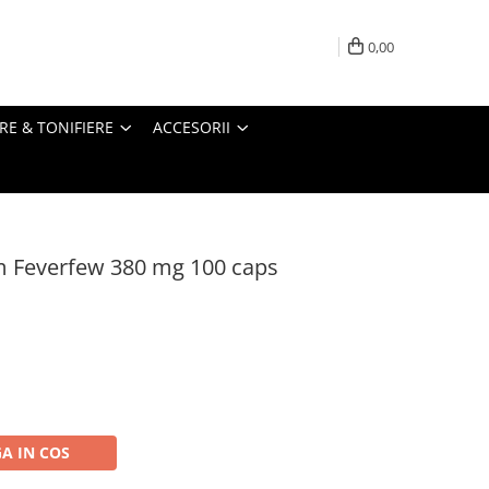
0,00
RE & TONIFIERE
ACCESORII
m Feverfew 380 mg 100 caps
A IN COS