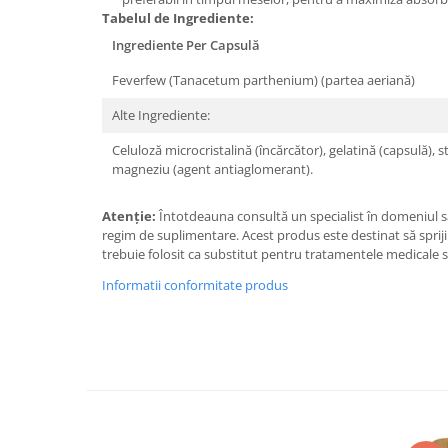
Under Armour
Tabelul de Ingrediente:
Universal
Ingrediente Per Capsulă
Vitargo
Feverfew (Tanacetum parthenium) (partea aeriană)
Weider
Alte Ingrediente:
Zenana
Celuloză microcristalină (încărcător), gelatină (capsulă), s
magneziu (agent antiaglomerant).
Atenție:
Întotdeauna consultă un specialist în domeniul să
regim de suplimentare. Acest produs este destinat să sprij
trebuie folosit ca substitut pentru tratamentele medicale s
Informatii conformitate produs