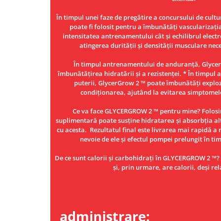
Under Armour
În timpul unei faze de pregătire a concursului de cult
Universal
poate fi folosit pentru a îmbunătăți vascularizați
Vitargo
intensitatea antrenamentului cât și echilibrul electro
Weider
atingerea durității și densității musculare nec
Zenana
În timpul antrenamentului de anduranță, Glycer
îmbunătățirea hidratării și a rezistenței. * În timpul
puterii, GlycerGrow 2 ™ poate îmbunătăți exploz
condiționarea, ajutând la evitarea simptomel
Ce va face GLYCERGROW 2 ™ pentru mine? Folosir
suplimentară poate susține hidratarea și absorbția al
cu acesta. Rezultatul final este livrarea mai rapidă a 
nevoie de ele și efectul pompei prelungit în t
De ce sunt calorii și carbohidrați în GLYCERGROW 2 ™? 
și, prin urmare, are calorii, deși rel
Mo
administrare: