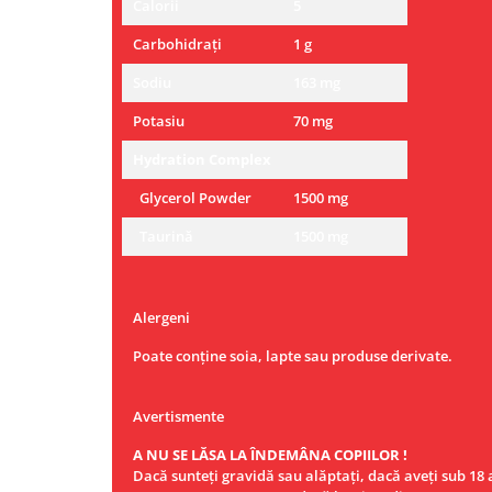
Calorii
5
Carbohidrați
1 g
Sodiu
163 mg
Potasiu
70 mg
Hydration Complex
Glycerol Powder
1500 mg
Taurină
1500 mg
Alergeni
Poate conține soia, lapte sau produse derivate.
Avertismente
A NU SE LĂSA LA ÎNDEMÂNA COPIILOR !
Dacă sunteţi gravidă sau alăptaţi, dacă aveţi sub 18 a