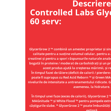
Descrier
Osavi
Controlled Labs Gly
PerfectShaker
PeScience
60 serv:
Power System
Pro Supps
Pro Tan
Puritan`s Pride
GlycerGrow 2 ™ combină un amestec proprietar și sine
Raw Nutrition
calitate pentru a susține volumul celular, pentru a 
REDCON1
creatinei și pentru a spori răspunsurile naturale anab
Revoflex
bogată în proteine ​​/ moderat de carbohidrați și un 
acest produs ajută la creșterea mărimii, și r
Rich Piana 5% Nutrition
În timpul fazei de tăiere (deficit de calorii / pierde
RIPT
poate fi suprapus cu Red Acid Reborn ™ și Green M
Scitec
nivelurile de intensitate a antrenamentului ridicate. 
asemenea, la hidratare.
Scivation
Skill Nutrition
În timpul unei faze (exces de calorii), GlycerGrow 2 
MAGnitude ™ și White Flood ™ pentru pompele extre
Smart Shake
câștigurile slabe. * GlycerGrow 2 ™ poate îmbunătăți 
Swanson
extinsă.