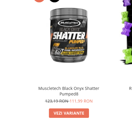
Muscletech Black Onyx Shatter
R
Pumped8
123,19 RON
111,99 RON
VEZI VARIANTE