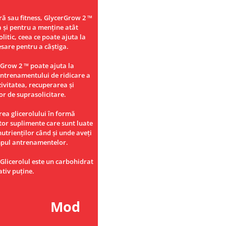
ură sau fitness, GlycerGrow 2 ™
a și pentru a menține atât
litic, ceea ce poate ajuta la
esare pentru a câștiga.
Grow 2 ™ poate ajuta la
 antrenamentului de ridicare a
ivitatea, recuperarea și
or de suprasolicitare.
ea glicerolului în formă
tor suplimente care sunt luate
nutrienților când și unde aveți
impul antrenamentelor.
Glicerolul este un carbohidrat
ativ puține.
d