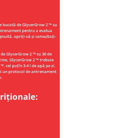
 de bucată de GlycerGrow 2 ™ cu
antrenament pentru a evalua
nuită, opriți-vă și consultați-
ă de GlycerGrow 2 ™ cu 30 de
time, GlycerGrow 2 ™ trebuie
, cel puțîn 3-4 l de apă pe zi,
 și un protocol de antrenament
m.
riționale: