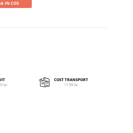
A IN COS
UIT
COST TRANSPORT
0 lei
17.99 lei