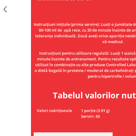
Instrucțiuni inițiale (prima servire): Luați o jumătate
80-100 ml de apă rece, cu 30 de minute înainte de 
toleranța individuală. Dacă aveți orice apariție neobiș
vă medicul.
Instrucțiuni pentru utilizare regulată: Luați 1 scoic
minute înainte de antrenament. Pentru rezultate op
utilizat în combinație cu alte produse Controlled Labs ™
o dietă bogată în proteine ​​/ moderat de carbohidrați
pentru hipertrofie / volu
Tabelul valorilor nut
Valori nutriționale
1 porție (3.91 g)
Serviri: 60