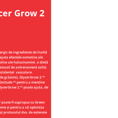
e
cer Grow 2
rgic de ingrediente de înaltă
ajuta efectele osmotice ale
olice ale halucinamiei. o dietă
protocol de antrenament solid,
ezistenței vasculare.
re de grăsimi), GlycerGrow 2 ™
AGnitude ™ pentru a menține
GlycerGrow 2 ™ poate ajuta, de
™ poate fi suprapus cu Green
me și pentru a vă optimiza
și protocolul dvs. de extensie