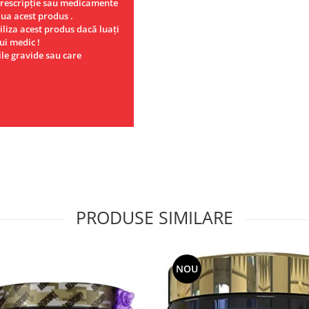
prescripţie sau medicamente
ua acest produs .
iliza acest produs dacă luaţi
ui medic !
ile gravide sau care
PRODUSE SIMILARE
NOU