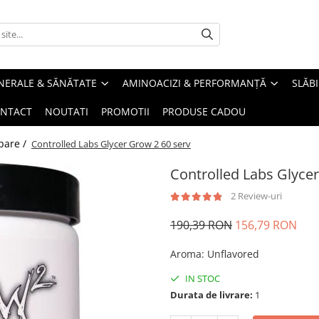
INERALE & SĂNĂTATE
AMINOACIZI & PERFORMANȚĂ
SLĂBI
NTACT
NOUTATI
PROMOTII
PRODUSE CADOU
mpare /
Controlled Labs Glycer Grow 2 60 serv
Controlled Labs Glyce
2 Review-uri
190,39 RON
156,79 RON
Aroma
:
Unflavored
IN STOC
Durata de livrare:
1