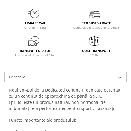
Osavi
PerfectShaker
PeScience
LIVRARE 24H
PRODUSE VARIATE
Power System
Oriunde in tara
Gama cu peste 3000 de produse
Pro Supps
Pro Tan
Puritan`s Pride
TRANSPORT GRATUIT
COST TRANSPORT
La comenzi de peste 450 lei
17.99 lei
Raw Nutrition
REDCON1
Revoflex
Descriere
Rich Piana 5% Nutrition
RIPT
Noul Epi-Bol de la Dedicated conține ProEpicate patentat
cu un conținut de epicatechină de până la 98%.
Scitec
Epi-Bol este un produs natural, non-hormonal de
Scivation
îmbunătățire a performanței pentru sportivii avansați.
Skill Nutrition
Smart Shake
Puncte importante ale produsului:
Swanson