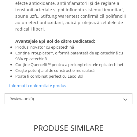
efecte antioxidante, antiinflamatorii și de reglare a
tensiunii arteriale și pot influența sistemul imunitar”,
spune BzfE.
Stiftung Warentest confirmă că polifenolii
au un efect antioxidant, adică protejează celulele de
radicalii liberi.
Avantajele Epi Bol de către Dedicated:
Produs inovator cu epicatechină
Conține ProEpicate™, o formă patentată de epicatechină cu
98% epicatechină
Conține Quercefit™ pentru a prelungi efectele epicatechinei
Crește potențialul de construcție musculară
Poate fi combinat perfect cu Laxo Bol
Informatii conformitate produs
Review-uri
(0)
PRODUSE SIMILARE