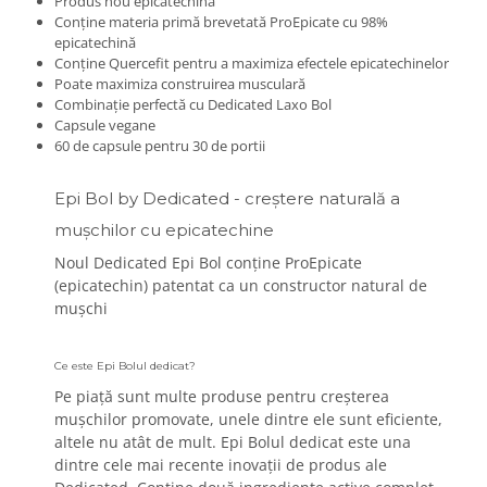
Produs nou epicatechină
Under Armour
Conține materia primă brevetată ProEpicate cu 98%
Universal
epicatechină
Conține Quercefit pentru a maximiza efectele epicatechinelor
Vitargo
Poate maximiza construirea musculară
Weider
Combinație perfectă cu Dedicated Laxo Bol
Capsule vegane
Zenana
60 de capsule pentru 30 de portii
Epi Bol by Dedicated - creștere naturală a
mușchilor cu epicatechine
Noul Dedicated Epi Bol conține ProEpicate
(epicatechin) patentat ca un constructor natural de
mușchi
Ce este Epi Bolul dedicat?
Pe piață sunt multe produse pentru creșterea
mușchilor promovate, unele dintre ele sunt eficiente,
altele nu atât de mult.
Epi Bolul dedicat este una
dintre cele mai recente inovații de produs ale