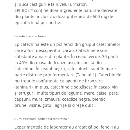
și ducă câștigurile la nivelul următor.
EPI-BOL™ conține doar ingrediente naturale derivate
din plante, inclusiv o doză puternică de 500 mg de
epicatechină per porție.
Ce este epicatechina?
Epicatechina este un polifenol din grupul catechinelor
care a fost descoperit în cacao.
Catechinele sunt
substanțe amare din plante.
În ceaiul verde, 30 până
la 40% din masa de frunze uscate constă din
catechine.
În ceaiul negru, catechinele sunt în mare
parte distruse prin fermentare (Tabelul 1).
Catechinele
nu trebuie confundate cu agenți de bronzare
(taninuri).
În plus, catechinele se găsesc în cacao, vin
și struguri, multe tipuri de legume, mere, caise, pere,
căpșuni, mure, zmeură, coacăze negre, piersici,
prune, vișine, gutui, agrișe și cireșe dulci.
Cum afectează polifenolii sănătatea?
Experimentele de laborator au arătat că polifenolii au