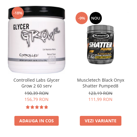
-18%
-9%
NOU
Controlled Labs Glycer
Muscletech Black Onyx
Grow 2 60 serv
Shatter Pumped8
190,39 RON
123,19 RON
156,79 RON
111,99 RON
ADAUGA IN COS
VEZI VARIANTE