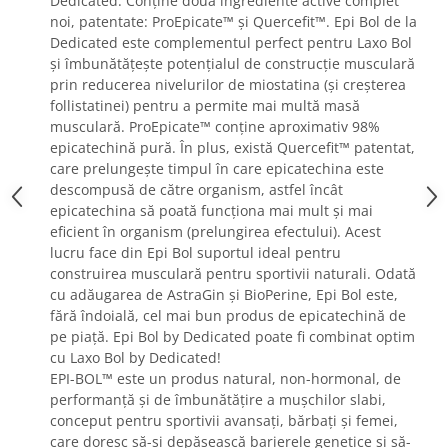
Dedicated.
Conține două ingrediente active complet
noi, patentate: ProEpicate™ și Quercefit™.
Epi Bol de la
Dedicated este complementul perfect pentru Laxo Bol
și îmbunătățește potențialul de construcție musculară
prin reducerea nivelurilor de miostatina (și creșterea
follistatinei) pentru a permite mai multă masă
musculară.
ProEpicate™ conține aproximativ 98%
epicatechină pură.
În plus, există Quercefit™ patentat,
care prelungește timpul în care epicatechina este
descompusă de către organism, astfel încât
epicatechina să poată funcționa mai mult și mai
eficient în organism (prelungirea efectului).
Acest
lucru face din Epi Bol suportul ideal pentru
construirea musculară pentru sportivii naturali.
Odată
cu adăugarea de AstraGin și BioPerine, Epi Bol este,
fără îndoială, cel mai bun produs de epicatechină de
pe piață.
Epi Bol by Dedicated poate fi combinat optim
cu Laxo Bol by Dedicated!
EPI-BOL™ este un produs natural, non-hormonal, de
performanță și de îmbunătățire a mușchilor slabi,
conceput pentru sportivii avansați, bărbați și femei,
care doresc să-și depășească barierele genetice și să-