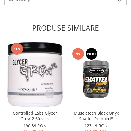
Review-uri
(0)
PRODUSE SIMILARE
-18%
-9%
NOU
Controlled Labs Glycer
Muscletech Black Onyx
Grow 2 60 serv
Shatter Pumped8
190,39 RON
123,19 RON