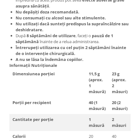
împreună cu acest produs pot avea
efecte adverse grave
asupra sănătății
.
Nu depășiți doza recomandată.
Nu consumați cu alcool sau alte stimulente.
Nu utilizați dacă sunteți predispus la supraîncălzire sau
deshidratare.
După
8 săptămâni de utilizare
, faceți o
pauză de 1
săptămână
înainte de a relua administrarea.
Întrerupeți utilizarea cu cel puțin 2 săptămâni înainte
de o intervenție chirurgicală.
A nu se lăsa la îndemâna copiilor.
Informații Nutriționale
Dimensiunea porției
11,5 g
23 g
(aprox.
(aprox.
1
2
măsură)
măsuri)
Porții per recipient
40 (1
20 (2
măsură)
măsuri)
Cantitate per porție
1
2
măsură
măsuri
Calorii
20
40