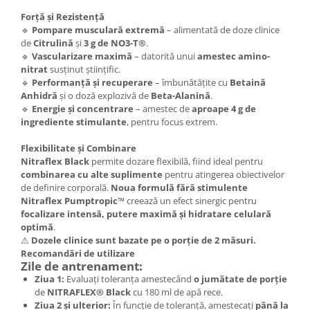
Forță și Rezistență
🔹
Pompare musculară extremă
– alimentată de doze clinice
de
Citrulină
și
3 g de NO3-T®
.
🔹
Vascularizare maximă
– datorită unui
amestec amino-
nitrat
susținut științific.
🔹
Performanță și recuperare
– îmbunătățite cu
Betaină
Anhidră
și o doză explozivă de
Beta-Alanină
.
🔹
Energie și concentrare
– amestec de
aproape 4 g de
ingrediente stimulante
, pentru focus extrem.
Flexibilitate și Combinare
Nitraflex Black
permite dozare flexibilă, fiind ideal pentru
combinarea cu alte suplimente
pentru atingerea obiectivelor
de definire corporală.
Noua formulă fără stimulente
Nitraflex Pumptropic™
creează un efect sinergic pentru
focalizare intensă, putere maximă și hidratare celulară
optimă
.
⚠
Dozele clinice sunt bazate pe o porție de 2 măsuri.
Recomandări de utilizare
Zile de antrenament:
Ziua 1:
Evaluați toleranța amestecând
o jumătate de porție
de
NITRAFLEX® Black
cu 180 ml de apă rece.
Ziua 2 și ulterior:
În funcție de toleranță, amestecați
până la