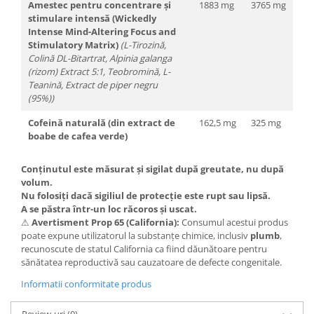
Amestec pentru concentrare și
1883 mg
3765 mg
stimulare intensă (Wickedly
Intense Mind-Altering Focus and
Stimulatory Matrix)
(L-Tirozină,
Colină DL-Bitartrat, Alpinia galanga
(rizom) Extract 5:1, Teobromină, L-
Teanină, Extract de piper negru
(95%))
Cofeină naturală (din extract de
162,5 mg
325 mg
boabe de cafea verde)
Conținutul este măsurat și sigilat după greutate, nu după
volum.
Nu folosiți dacă sigiliul de protecție este rupt sau lipsă.
A se păstra într-un loc răcoros și uscat.
⚠
Avertisment Prop 65 (California):
Consumul acestui produs
poate expune utilizatorul la substanțe chimice, inclusiv
plumb
,
recunoscute de statul California ca fiind dăunătoare pentru
sănătatea reproductivă sau cauzatoare de defecte congenitale.
Informatii conformitate produs