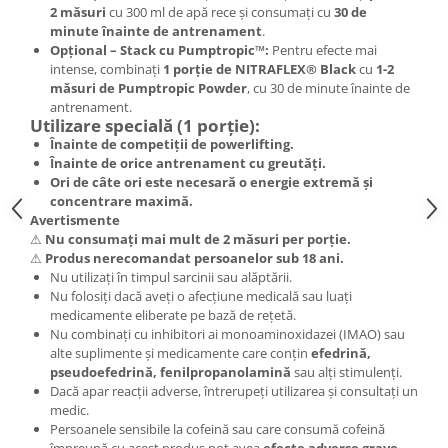
2 măsuri
cu 300 ml de apă rece și consumați cu
30 de
minute înainte de antrenament
.
Opțional – Stack cu Pumptropic™:
Pentru efecte mai
intense, combinați
1 porție de NITRAFLEX® Black
cu
1-2
măsuri de Pumptropic Powder
, cu 30 de minute înainte de
antrenament.
Utilizare specială (1 porție):
Înainte de competiții de powerlifting.
Înainte de orice antrenament cu greutăți.
Ori de câte ori este necesară o energie extremă și
concentrare maximă.
Avertismente
⚠
Nu consumați mai mult de 2 măsuri per porție.
⚠
Produs nerecomandat persoanelor sub 18 ani.
Nu utilizați în timpul sarcinii sau alăptării.
Nu folosiți dacă aveți o afecțiune medicală sau luați
medicamente eliberate pe bază de rețetă.
Nu combinați cu inhibitori ai monoaminoxidazei (IMAO) sau
alte suplimente și medicamente care conțin
efedrină,
pseudoefedrină, fenilpropanolamină
sau alți stimulenți.
Dacă apar reacții adverse, întrerupeți utilizarea și consultați un
medic.
Persoanele sensibile la cofeină sau care consumă cofeină