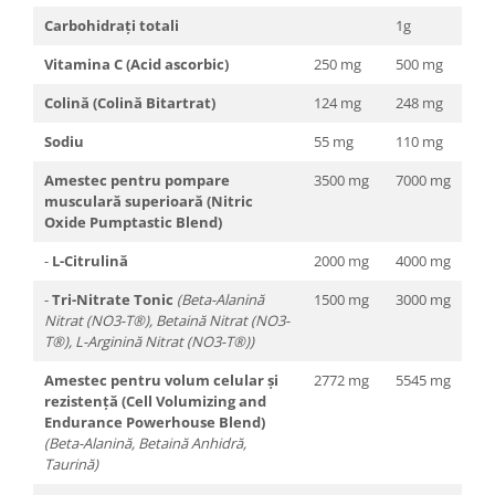
Carbohidrați totali
1g
Vitamina C (Acid ascorbic)
250 mg
500 mg
Colină (Colină Bitartrat)
124 mg
248 mg
Sodiu
55 mg
110 mg
Amestec pentru pompare
3500 mg
7000 mg
musculară superioară (Nitric
Oxide Pumptastic Blend)
-
L-Citrulină
2000 mg
4000 mg
-
Tri-Nitrate Tonic
(Beta-Alanină
1500 mg
3000 mg
Nitrat (NO3-T®), Betaină Nitrat (NO3-
T®), L-Arginină Nitrat (NO3-T®))
Amestec pentru volum celular și
2772 mg
5545 mg
rezistență (Cell Volumizing and
Endurance Powerhouse Blend)
(Beta-Alanină, Betaină Anhidră,
Taurină)