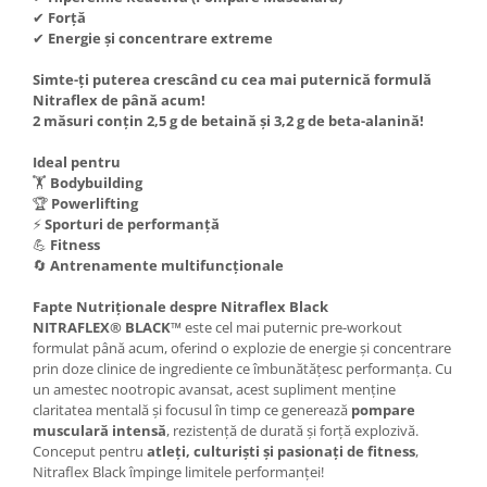
Under Armour
✔
Forță
✔
Energie și concentrare extreme
Universal
Vitargo
Simte-ți puterea crescând cu cea mai puternică formulă
Weider
Nitraflex de până acum!
2 măsuri conțin 2,5 g de betaină și 3,2 g de beta-alanină!
Zenana
Ideal pentru
🏋️
Bodybuilding
🏆
Powerlifting
⚡
Sporturi de performanță
💪
Fitness
🔄
Antrenamente multifuncționale
Fapte Nutriționale despre Nitraflex Black
NITRAFLEX® BLACK™
este cel mai puternic pre-workout
formulat până acum, oferind o explozie de energie și concentrare
prin doze clinice de ingrediente ce îmbunătățesc performanța. Cu
un amestec nootropic avansat, acest supliment menține
claritatea mentală și focusul în timp ce generează
pompare
musculară intensă
, rezistență de durată și forță explozivă.
Conceput pentru
atleți, culturiști și pasionați de fitness
,
Nitraflex Black împinge limitele performanței!