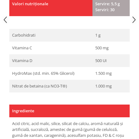
Valori nutriționale
Servire: 5,5 g
Serviri: 30
Carbohidrati
1 g
Vitamina C
500 mg
Vitamina D
500 UI
HydroMax (std. min. 65% Glicerol)
1.500 mg
Nitrat de betaina (ca NO3-T®)
1.000 mg
Ingrediente
Acid citric, acid malic, silice, silicat de calciu, aromă naturală și
artificială, sucraloză, amestec de gumă (gumă de celuloză,
gumă de xantan, caragenină), acesulfam potasiu, FD & C roșu