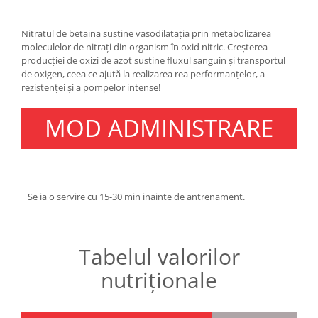
Under Armour
Universal
Nitratul de betaina susține vasodilatația prin metabolizarea
Vitargo
moleculelor de nitrați din organism în oxid nitric.
Creșterea
producției de oxizi de azot susține fluxul sanguin și transportul
Weider
de oxigen, ceea ce ajută la realizarea rea ​​performanțelor, a
Zenana
rezistenței și a pompelor intense!
MOD ADMINISTRARE
Se ia o servire cu 15-30 min inainte de antrenament.
Tabelul valorilor
nutriționale