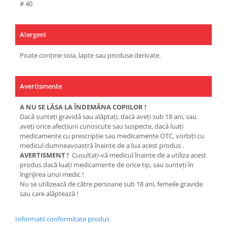
# 40
Alergeni
Poate conține soia, lapte sau produse derivate.
Avertismente
A NU SE LĂSA LA ÎNDEMÂNA COPIILOR !
Dacă sunteți gravidă sau alăptați, dacă aveți sub 18 ani, sau
aveți orice afecțiuni cunoscute sau suspecte, dacă luați
medicamente cu prescripție sau medicamente OTC, vorbiți cu
medicul dumneavoastră înainte de a lua acest produs .
AVERTISMENT !
Cusultați-vă medicul înainte de a utiliza acest
produs dacă luați medicamente de orice tip, sau sunteți în
îngrijirea unui medic !
Nu se utilizează de către persoane sub 18 ani, femeile gravide
sau care alăptează !
Informatii conformitate produs