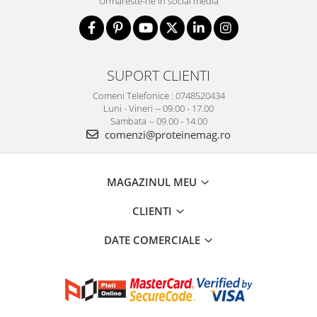
Urmareste-ne in social media
SUPORT CLIENTI
Comeni Telefonice : 0748520434
Luni - Vineri -- 09.00 - 17.00
Sambata -- 09.00 - 14.00
comenzi@proteinemag.ro
MAGAZINUL MEU
CLIENTI
DATE COMERCIALE