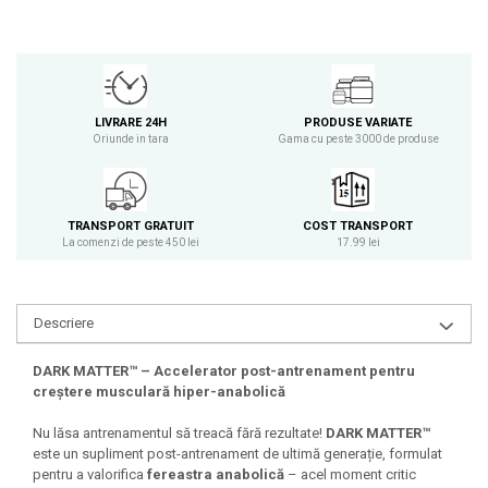
Osavi
PerfectShaker
PeScience
Power System
LIVRARE 24H
PRODUSE VARIATE
Pro Supps
Oriunde in tara
Gama cu peste 3000 de produse
Pro Tan
Puritan`s Pride
Raw Nutrition
TRANSPORT GRATUIT
COST TRANSPORT
La comenzi de peste 450 lei
17.99 lei
REDCON1
Revoflex
Rich Piana 5% Nutrition
Descriere
RIPT
Scitec
DARK MATTER™ – Accelerator post-antrenament pentru
Scivation
creștere musculară hiper-anabolică
Skill Nutrition
Nu lăsa antrenamentul să treacă fără rezultate!
DARK MATTER™
Smart Shake
este un supliment post-antrenament de ultimă generație, formulat
Swanson
pentru a valorifica
fereastra anabolică
– acel moment critic