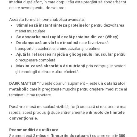
imediat după efort, în care corpul tău este pregătit să absoarbă tot
Under Armour
ce are nevoie pentru dezvoltare.
Universal
Această formulă hiper-anabolică avansată:
Vitargo
Stimulează instant sinteza proteinelor
pentru dezvoltarea
Weider
masei musculare
Zenana
Se absoarbe mai rapid decât proteina din zer (Whey)
Declanșează un vârf de insulină
care favorizează
transportul accelerat al aminoacizilor și creatinei
Ajută la refacerea rapidă a glicogenului muscular
pentru
o recuperare completă
Maximizează absorbția de nutrienți
prin compuși inovatori
și tehnologii de livrare ultra-eficientă
DARK MATTER™
nu este doar un supliment – este
un catalizator
metabolic
care îți pregătește mușchii pentru creștere imediat ce ai
terminat ultima repetare.
Dacă vrei masă musculară vizibilă, forță crescută și recuperare mai
rapidă, acest produs îți duce antrenamentele
dincolo de limitele
convenționale
.
Recomandări de utilizare
Se amestecă
2 măsuri (lingurițe dozatoare)
cu aproximativ
300