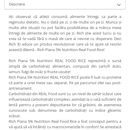
Under Armour
Descriere
Universal
Ați observat că atleții consumă alimente întregi, ca parte a
Vitargo
regimului dietetic. Nu o dată pe zi, ci de multe ori pe zi. Munca și
Weider
multe alte situații nu pot facilita posibilitatea de a mânca mese
întregi de alimente de multe ori pe zi. Rich știe acest lucru și nu
Zenana
vrea să te vadă fără o masă de care ai nevoie cu disperare. Deci
Rich îți aduce un produs revoluționar care să te ajute să rezolvi
această dilemă - Rich Piana 5% Nutrition Real Food Rice!
Rich Piana 5% Nutrition REAL FOOD RICE reprezintă o sursă
simplă de carbohidrați alimentari, compusă din cartofi dulci,
iamuri, fulgi de ovăz și fructe uscate!
Rich Piana 5% Nutrition REAL FOOD RICE poate fi luat cu proteine
​​că parte a unei mese sau separat, fie pe parcursul zilei sau post-
antrenament.
Carbohidrații din REAL Food sunt cu un nivel de zahăr scăzut care
influențează carbohidrații complexi, asimilați la o rată suficient de
lentă pentru a preveni depozitarea lor că grăsimi, de asemenea
cunoscute sub denumirea de carbohidrați cu indice glicemic
scăzut.
Rich Piana 5% Nutrition Real Food Rice a fost conceput pentru a
vă ajută să vă întâlniți cu macrocomenzile în confort! Se amestecă