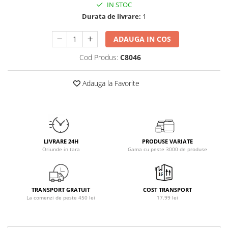
IN STOC
Osavi
Durata de livrare:
1
PerfectShaker
PeScience
ADAUGA IN COS
Power System
Cod Produs:
C8046
Pro Supps
Pro Tan
Adauga la Favorite
Puritan`s Pride
Raw Nutrition
REDCON1
Revoflex
Rich Piana 5% Nutrition
LIVRARE 24H
PRODUSE VARIATE
Oriunde in tara
Gama cu peste 3000 de produse
RIPT
Scitec
Scivation
TRANSPORT GRATUIT
COST TRANSPORT
Skill Nutrition
La comenzi de peste 450 lei
17.99 lei
Smart Shake
Swanson