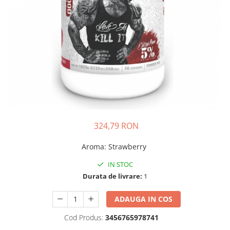
Insulated
Vitamine bărbați / femei
JNX Sports
Îngrijire personală
Kaged
Kevin Levrone
MEX
Muscle Meds
Muscle Pharm
Muscletech
Mutant
324,79 RON
Naughty Boy
Neocell
Aroma
:
Strawberry
Nordic Naturals
IN STOC
NOW Foods
Durata de livrare:
1
Nutrend
Nutrex
ADAUGA IN COS
Olimp Sport Nutrition
Cod Produs:
3456765978741
Optimum Nutrition