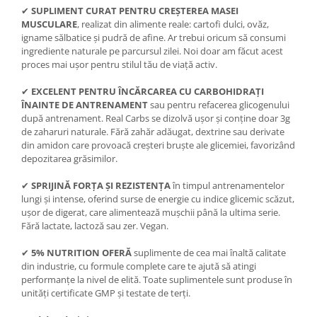
Under Armour
✔
SUPLIMENT CURAT PENTRU CREȘTEREA MASEI
MUSCULARE
, realizat din alimente reale: cartofi dulci, ovăz,
Universal
igname sălbatice și pudră de afine. Ar trebui oricum să consumi
Vitargo
ingrediente naturale pe parcursul zilei. Noi doar am făcut acest
Weider
proces mai ușor pentru stilul tău de viață activ.
Zenana
✔
EXCELENT PENTRU ÎNCĂRCAREA CU CARBOHIDRAȚI
ÎNAINTE DE ANTRENAMENT
sau pentru refacerea glicogenului
după antrenament. Real Carbs se dizolvă ușor și conține doar 3g
de zaharuri naturale. Fără zahăr adăugat, dextrine sau derivate
din amidon care provoacă creșteri bruște ale glicemiei, favorizând
depozitarea grăsimilor.
✔
SPRIJINĂ FORȚA ȘI REZISTENȚA
în timpul antrenamentelor
lungi și intense, oferind surse de energie cu indice glicemic scăzut,
ușor de digerat, care alimentează mușchii până la ultima serie.
Fără lactate, lactoză sau zer. Vegan.
✔
5% NUTRITION OFERĂ
suplimente de cea mai înaltă calitate
din industrie, cu formule complete care te ajută să atingi
performanțe la nivel de elită. Toate suplimentele sunt produse în
unități certificate GMP și testate de terți.