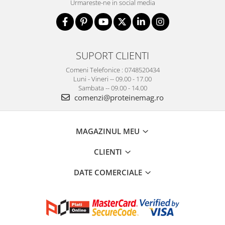
Urmareste-ne in social media
SUPORT CLIENTI
Comeni Telefonice : 0748520434
Luni - Vineri -- 09.00 - 17.00
Sambata -- 09.00 - 14.00
comenzi@proteinemag.ro
MAGAZINUL MEU
CLIENTI
DATE COMERCIALE