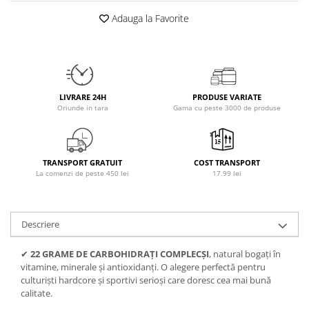
Osavi
Adauga la Favorite
PerfectShaker
PeScience
Power System
Pro Supps
LIVRARE 24H
PRODUSE VARIATE
Pro Tan
Oriunde in tara
Gama cu peste 3000 de produse
Puritan`s Pride
Raw Nutrition
REDCON1
TRANSPORT GRATUIT
COST TRANSPORT
Revoflex
La comenzi de peste 450 lei
17.99 lei
Rich Piana 5% Nutrition
RIPT
Descriere
Scitec
Scivation
✔
22 GRAME DE CARBOHIDRAȚI COMPLECȘI
, natural bogați în
Skill Nutrition
vitamine, minerale și antioxidanți. O alegere perfectă pentru
culturiști hardcore și sportivi serioși care doresc cea mai bună
Smart Shake
calitate.
Swanson