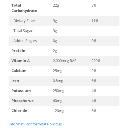
Total
22g
8%
Carbohydrate
- Dietary Fiber
3g
11%
- Total Sugars
3g
-
- Added Sugars
0g
0%
Protein
2g
-
Vitamin A
2,000mcg RAE
220%
Calcium
25mg
2%
Iron
0.8mg
6%
Potassium
250mg
4%
Phosphorus
40mg
4%
Chloride
120mg
6%
Informatii conformitate produs