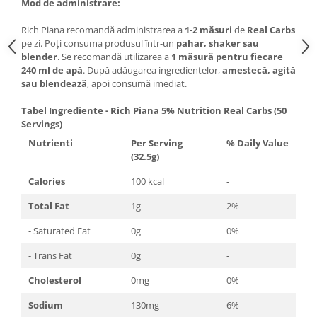
Mod de administrare:
Rich Piana recomandă administrarea a
1-2 măsuri
de
Real Carbs
pe zi. Poți consuma produsul într-un
pahar, shaker sau
blender
. Se recomandă utilizarea a
1 măsură pentru fiecare
240 ml de apă
. După adăugarea ingredientelor,
amestecă, agită
sau blendează
, apoi consumă imediat.
Tabel Ingrediente - Rich Piana 5% Nutrition Real Carbs (50
Servings)
Nutrienti
Per Serving
% Daily Value
(32.5g)
Calories
100 kcal
-
Total Fat
1g
2%
- Saturated Fat
0g
0%
- Trans Fat
0g
-
Cholesterol
0mg
0%
Sodium
130mg
6%