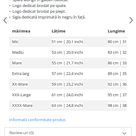
Under Armour
•
Logo dedicat brodat pe spate.
•
Logo dedicat brodat pe piept.
Universal
•
Sigla dedicată imprimată în negru în față.
Vitargo
Weider
mărimea
Lăţime
Lungime
Zenana
Mic
51 cm |
20,1 inchi
80 cm |
31,5 inc
Mediu
53 cm |
20,9 inchi
83 cm |
32,7 inc
Mare
55 cm |
21,7 inchi
86 cm |
33,9 inc
Extra larg
57 cm |
22,4 inchi
89 cm |
35,0 inc
XX-Mare
59 cm |
23,2 inchi
92 cm |
36,2 inc
XXX-Large
61 cm |
24,0 inchi
95 cm |
37,4 inc
XXXX-Mare
63 cm |
24,8 inchi
98 cm |
38,6 inc
Informatii conformitate produs
Review-uri
(0)