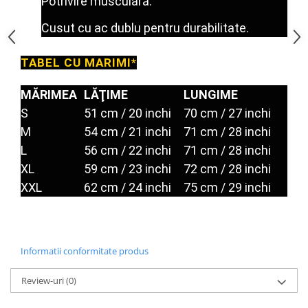
Potrivire musculară.
Under Armour
Universal
Cusut cu ac dublu pentru durabilitate.
Vitargo
Weider
TABEL CU MARIMI*
Zenana
MĂRIMEA
LĂŢIME
LUNGIME
S
51 cm / 20 inchi
70 cm / 27 inchi
M
54 cm / 21 inchi
71 cm / 28 inchi
L
56 cm / 22 inchi
71 cm / 28 inchi
XL
59 cm / 23 inchi
72 cm / 28 inchi
XXL
62 cm / 24 inchi
75 cm / 29 inchi
Informatii conformitate produs
Review-uri
(0)