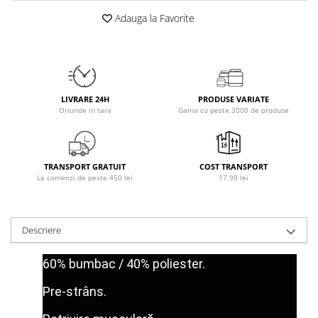
Osavi
Adauga la Favorite
PerfectShaker
PeScience
Power System
Pro Supps
LIVRARE 24H
PRODUSE VARIATE
Pro Tan
Oriunde in tara
Gama cu peste 3000 de produse
Puritan`s Pride
Raw Nutrition
REDCON1
TRANSPORT GRATUIT
COST TRANSPORT
Revoflex
La comenzi de peste 450 lei
17.99 lei
Rich Piana 5% Nutrition
RIPT
Descriere
Scitec
Scivation
60% bumbac / 40% poliester.
Skill Nutrition
Smart Shake
Pre-strâns.
Swanson