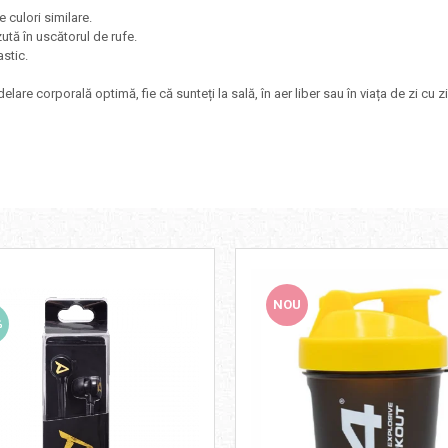
 culori similare.
tă în uscătorul de rufe.
astic.
re corporală optimă, fie că sunteți la sală, în aer liber sau în viața de zi cu zi
NOU
%