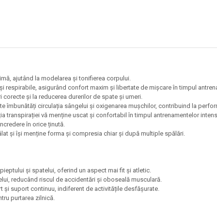
mă, ajutând la modelarea și tonifierea corpului.
 și respirabile, asigurând confort maxim și libertate de mișcare în timpul antre
 corecte și la reducerea durerilor de spate și umeri.
îmbunătăți circulația sângelui și oxigenarea mușchilor, contribuind la perfo
 transpirației vă menține uscat și confortabil în timpul antrenamentelor intens
încredere în orice ținută.
lat și își menține forma și compresia chiar și după multiple spălări.
eptului și spatelui, oferind un aspect mai fit și atletic.
ui, reducând riscul de accidentări și oboseală musculară.
t și suport continuu, indiferent de activitățile desfășurate.
tru purtarea zilnică.