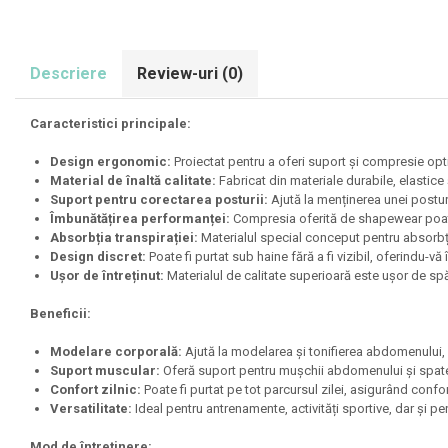
Olimp Sport Nutrition
Optimum Nutrition
Descriere
Review-uri
(0)
Osavi
PerfectShaker
Caracteristici principale:
PeScience
Design ergonomic:
Proiectat pentru a oferi suport și compresie opti
Power System
Material de înaltă calitate:
Fabricat din materiale durabile, elastice
Pro Supps
Suport pentru corectarea posturii:
Ajută la menținerea unei posturi
Îmbunătățirea performanței:
Compresia oferită de shapewear poate 
Pro Tan
Absorbția transpirației:
Materialul special conceput pentru absorbția
Puritan`s Pride
Design discret:
Poate fi purtat sub haine fără a fi vizibil, oferindu-vă 
Raw Nutrition
Ușor de întreținut:
Materialul de calitate superioară este ușor de spă
REDCON1
Beneficii:
Revoflex
Modelare corporală:
Ajută la modelarea și tonifierea abdomenului, pi
Rich Piana 5% Nutrition
Suport muscular:
Oferă suport pentru mușchii abdomenului și spatel
RIPT
Confort zilnic:
Poate fi purtat pe tot parcursul zilei, asigurând confor
Versatilitate:
Ideal pentru antrenamente, activități sportive, dar și pen
Scitec
Scivation
Mod de întreținere: