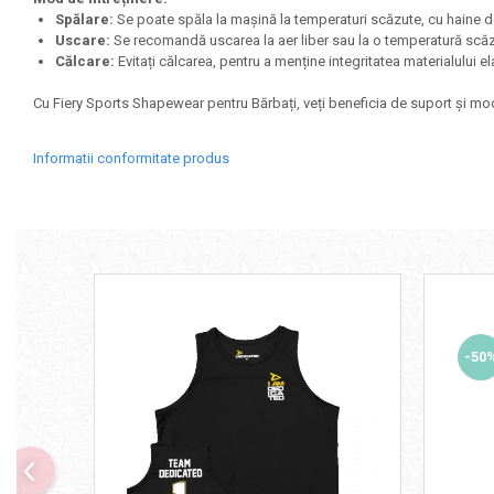
Spălare:
Se poate spăla la mașină la temperaturi scăzute, cu haine de
Skill Nutrition
Uscare:
Se recomandă uscarea la aer liber sau la o temperatură scăzu
Smart Shake
Călcare:
Evitați călcarea, pentru a menține integritatea materialului el
Swanson
Cu Fiery Sports Shapewear pentru Bărbați, veți beneficia de suport și modela
Under Armour
Universal
Informatii conformitate produs
Vitargo
Weider
Zenana
-50