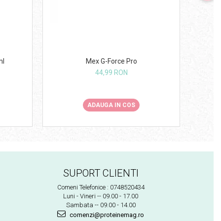
Mex G-Force Pro
ml
Sticla 
44,99 RON
ADAUGA IN COS
SUPORT CLIENTI
Comeni Telefonice : 0748520434
Luni - Vineri -- 09.00 - 17.00
Sambata -- 09.00 - 14.00
comenzi@proteinemag.ro