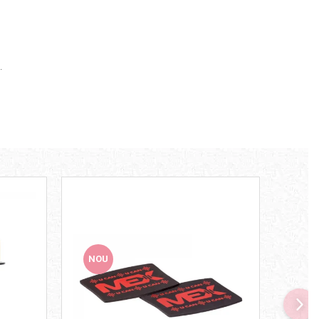
.
NOU
NO