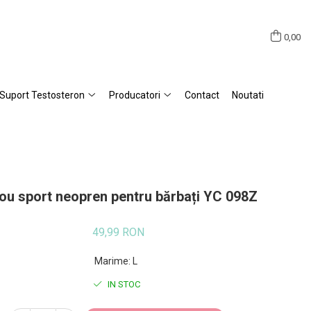
0,00
Suport Testosteron
Producatori
Contact
Noutati
ou sport neopren pentru bărbați YC 098Z
49,99 RON
Marime
:
L
IN STOC