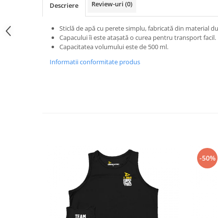
Review-uri
(0)
Descriere
Osavi
PerfectShaker
Sticlă de apă cu perete simplu, fabricată din material d
PeScience
Capacului îi este atașată o curea pentru transport facil.
Power System
Capacitatea volumului este de 500 ml.
Pro Supps
Informatii conformitate produs
Pro Tan
Puritan`s Pride
Raw Nutrition
REDCON1
Revoflex
Rich Piana 5% Nutrition
RIPT
-50%
Scitec
Scivation
Skill Nutrition
Smart Shake
Swanson