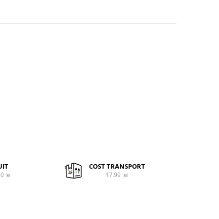
UIT
COST TRANSPORT
0 lei
17.99 lei