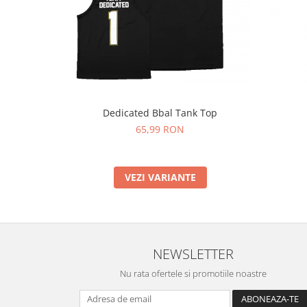
Under Armour
Universal
Vitargo
Weider
Zenana
Dedicated Bbal Tank Top
65,99 RON
VEZI VARIANTE
NEWSLETTER
Nu rata ofertele si promotiile noastre