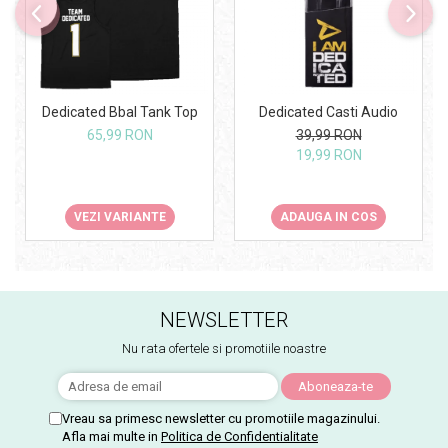
Under Armour
Universal
Vitargo
Weider
Dedicated Bbal Tank Top
Dedicated Casti Audio
Zenana
65,99 RON
39,99 RON
19,99 RON
VEZI VARIANTE
ADAUGA IN COS
NEWSLETTER
Nu rata ofertele si promotiile noastre
Vreau sa primesc newsletter cu promotiile magazinului.
Afla mai multe in
Politica de Confidentialitate