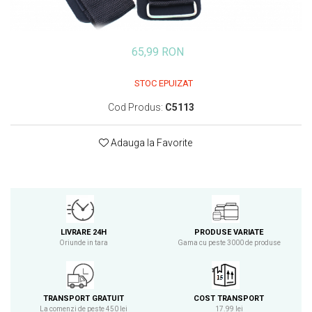
Insulated
Vitamine bărbați / femei
JNX Sports
Îngrijire personală
65,99 RON
Kaged
Kevin Levrone
STOC EPUIZAT
MEX
Cod Produs:
C5113
Muscle Meds
Muscle Pharm
Adauga la Favorite
Muscletech
Mutant
Naughty Boy
Neocell
Nordic Naturals
LIVRARE 24H
PRODUSE VARIATE
NOW Foods
Oriunde in tara
Gama cu peste 3000 de produse
Nutrend
Nutrex
Olimp Sport Nutrition
TRANSPORT GRATUIT
COST TRANSPORT
Optimum Nutrition
La comenzi de peste 450 lei
17.99 lei