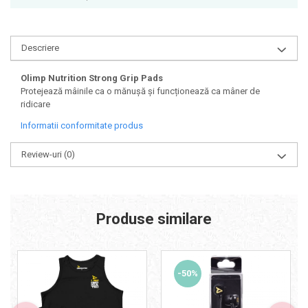
Osavi
PerfectShaker
Descriere
PeScience
Power System
Olimp Nutrition Strong Grip Pads
Pro Supps
Protejează mâinile ca o mănușă și funcționează ca mâner de
Pro Tan
ridicare
Puritan`s Pride
Informatii conformitate produs
Raw Nutrition
Review-uri
(0)
REDCON1
Revoflex
Rich Piana 5% Nutrition
RIPT
Produse similare
Scitec
Scivation
Skill Nutrition
-50%
Smart Shake
Swanson