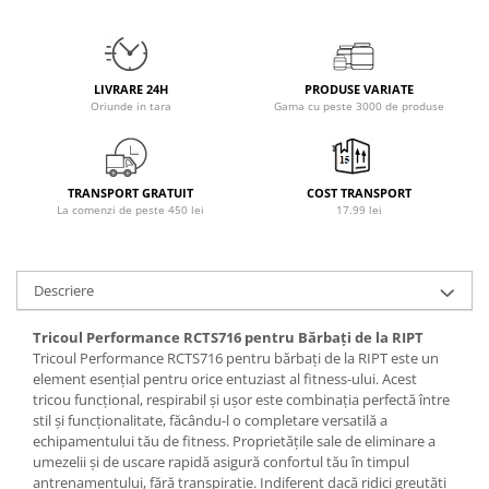
Osavi
PerfectShaker
PeScience
LIVRARE 24H
PRODUSE VARIATE
Power System
Oriunde in tara
Gama cu peste 3000 de produse
Pro Supps
Pro Tan
Puritan`s Pride
TRANSPORT GRATUIT
COST TRANSPORT
La comenzi de peste 450 lei
17.99 lei
Raw Nutrition
REDCON1
Revoflex
Descriere
Rich Piana 5% Nutrition
RIPT
Tricoul Performance RCTS716 pentru Bărbați de la RIPT
Tricoul Performance RCTS716 pentru bărbați de la RIPT este un
Scitec
element esențial pentru orice entuziast al fitness-ului. Acest
Scivation
tricou funcțional, respirabil și ușor este combinația perfectă între
Skill Nutrition
stil și funcționalitate, făcându-l o completare versatilă a
echipamentului tău de fitness. Proprietățile sale de eliminare a
Smart Shake
umezelii și de uscare rapidă asigură confortul tău în timpul
Swanson
antrenamentului, fără transpirație. Indiferent dacă ridici greutăți