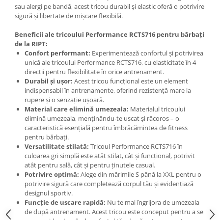
Under Armour
sau alergi pe bandă, acest tricou durabil și elastic oferă o potrivire
sigură și libertate de mișcare flexibilă.
Universal
Vitargo
Beneficii ale tricoului Performance RCTS716 pentru bărbați
Weider
de la RIPT:
Confort performant:
Experimentează confortul și potrivirea
Zenana
unică ale tricoului Performance RCTS716, cu elasticitate în 4
direcții pentru flexibilitate în orice antrenament.
Durabil și ușor:
Acest tricou funcțional este un element
indispensabil în antrenamente, oferind rezistență mare la
rupere și o senzație ușoară.
Material care elimină umezeala:
Materialul tricoului
elimină umezeala, menținându-te uscat și răcoros – o
caracteristică esențială pentru îmbrăcămintea de fitness
pentru bărbați.
Versatilitate stilată:
Tricoul Performance RCTS716 în
culoarea gri simplă este atât stilat, cât și funcțional, potrivit
atât pentru sală, cât și pentru ținutele casual.
Potrivire optimă:
Alege din mărimile S până la XXL pentru o
potrivire sigură care completează corpul tău și evidențiază
designul sportiv.
Funcție de uscare rapidă:
Nu te mai îngrijora de umezeala
de după antrenament. Acest tricou este conceput pentru a se