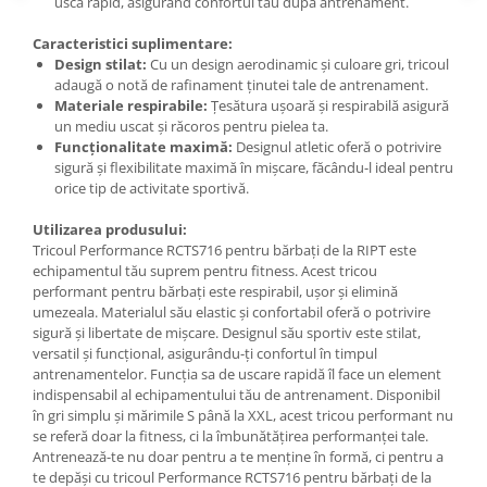
usca rapid, asigurând confortul tău după antrenament.
Caracteristici suplimentare:
Design stilat:
Cu un design aerodinamic și culoare gri, tricoul
adaugă o notă de rafinament ținutei tale de antrenament.
Materiale respirabile:
Țesătura ușoară și respirabilă asigură
un mediu uscat și răcoros pentru pielea ta.
Funcționalitate maximă:
Designul atletic oferă o potrivire
sigură și flexibilitate maximă în mișcare, făcându-l ideal pentru
orice tip de activitate sportivă.
Utilizarea produsului:
Tricoul Performance RCTS716 pentru bărbați de la RIPT este
echipamentul tău suprem pentru fitness. Acest tricou
performant pentru bărbați este respirabil, ușor și elimină
umezeala. Materialul său elastic și confortabil oferă o potrivire
sigură și libertate de mișcare. Designul său sportiv este stilat,
versatil și funcțional, asigurându-ți confortul în timpul
antrenamentelor. Funcția sa de uscare rapidă îl face un element
indispensabil al echipamentului tău de antrenament. Disponibil
în gri simplu și mărimile S până la XXL, acest tricou performant nu
se referă doar la fitness, ci la îmbunătățirea performanței tale.
Antrenează-te nu doar pentru a te menține în formă, ci pentru a
te depăși cu tricoul Performance RCTS716 pentru bărbați de la