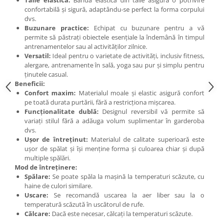
Talie elastică:
Banda elastică din talie asigură o potrivire
Under Armour
confortabilă și sigură, adaptându-se perfect la forma corpului
Universal
dvs.
Buzunare practice:
Echipat cu buzunare pentru a vă
Vitargo
permite să păstrați obiectele esențiale la îndemână în timpul
Weider
antrenamentelor sau al activităților zilnice.
Versatil:
Ideal pentru o varietate de activități, inclusiv fitness,
Zenana
alergare, antrenamente în sală, yoga sau pur și simplu pentru
ținutele casual.
Beneficii:
Confort maxim:
Materialul moale și elastic asigură confort
pe toată durata purtării, fără a restricționa mișcarea.
Funcționalitate dublă:
Designul reversibil vă permite să
variați stilul fără a adăuga volum suplimentar în garderoba
dvs.
Ușor de întreținut:
Materialul de calitate superioară este
ușor de spălat și își menține forma și culoarea chiar și după
multiple spălări.
Mod de întreținere:
Spălare:
Se poate spăla la mașină la temperaturi scăzute, cu
haine de culori similare.
Uscare:
Se recomandă uscarea la aer liber sau la o
temperatură scăzută în uscătorul de rufe.
Călcare:
Dacă este necesar, călcați la temperaturi scăzute.