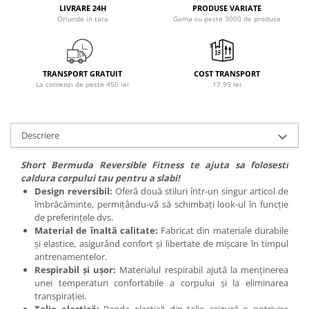
LIVRARE 24H
PRODUSE VARIATE
Osavi
Oriunde in tara
Gama cu peste 3000 de produse
PerfectShaker
PeScience
Power System
TRANSPORT GRATUIT
COST TRANSPORT
Pro Supps
La comenzi de peste 450 lei
17.99 lei
Pro Tan
Puritan`s Pride
Descriere
Raw Nutrition
REDCON1
Short Bermuda Reversible Fitness te ajuta sa folosesti
Revoflex
caldura corpului tau pentru a slabi!
Rich Piana 5% Nutrition
Design reversibil:
Oferă două stiluri într-un singur articol de
îmbrăcăminte, permițându-vă să schimbați look-ul în funcție
RIPT
de preferințele dvs.
Scitec
Material de înaltă calitate:
Fabricat din materiale durabile
și elastice, asigurând confort și libertate de mișcare în timpul
Scivation
antrenamentelor.
Skill Nutrition
Respirabil și ușor:
Materialul respirabil ajută la menținerea
Smart Shake
unei temperaturi confortabile a corpului și la eliminarea
transpirației.
Swanson