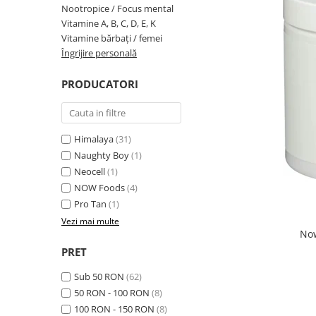
Nootropice / Focus mental
Insulated
Vitamine bărbați / femei
Vitamine A, B, C, D, E, K
JNX Sports
Vitamine bărbați / femei
Îngrijire personală
Îngrijire personală
Kaged
Kevin Levrone
PRODUCATORI
MEX
Muscle Meds
Muscle Pharm
Himalaya
(31)
Muscletech
Naughty Boy
(1)
Mutant
Neocell
(1)
Naughty Boy
NOW Foods
(4)
Neocell
Pro Tan
(1)
Nordic Naturals
Vezi mai multe
Now
NOW Foods
PRET
Nutrend
Nutrex
Sub 50 RON
(62)
Olimp Sport Nutrition
50 RON - 100 RON
(8)
100 RON - 150 RON
(8)
Optimum Nutrition