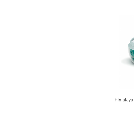
Osavi
PerfectShaker
PeScience
Power System
Pro Supps
Pro Tan
Puritan`s Pride
Raw Nutrition
REDCON1
Revoflex
Rich Piana 5% Nutrition
RIPT
Scitec
Himalaya
Scivation
Skill Nutrition
Smart Shake
Swanson