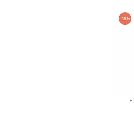
Under Armour
Universal
-15%
Vitargo
Weider
Zenana
Hi