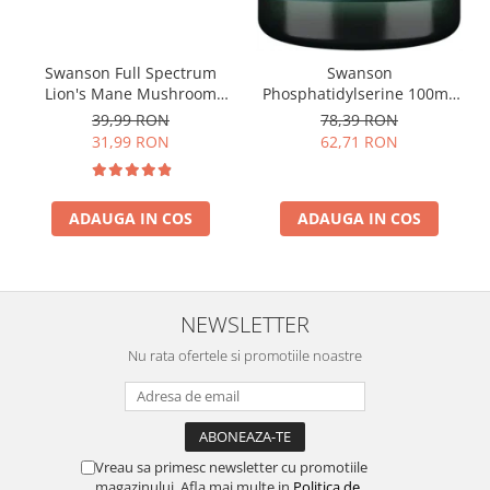
Swanson Full Spectrum
Swanson
Lion's Mane Mushroom
Phosphatidylserine 100mg
500mg 60 caps
30 softgels
39,99 RON
78,39 RON
31,99 RON
62,71 RON
ADAUGA IN COS
ADAUGA IN COS
NEWSLETTER
Nu rata ofertele si promotiile noastre
Vreau sa primesc newsletter cu promotiile
magazinului. Afla mai multe in
Politica de