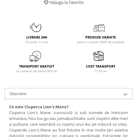
Adauga la Favorite
Osavi
PerfectShaker
PeScience
Power System
Pro Supps
LIVRARE 24H
PRODUSE VARIATE
Oriunde in tara
Gama cu peste 3000 de produse
Pro Tan
Puritan`s Pride
Raw Nutrition
TRANSPORT GRATUIT
COST TRANSPORT
REDCON1
La comenzi de peste 450 lei
17.99 lei
Revoflex
Rich Piana 5% Nutrition
RIPT
Descriere
Scitec
Ce este Ciuperca Lion's Mane?
Scivation
Ciuperca Lion's Mane, cunoscută și sub numele de Hericium
Skill Nutrition
erinaceus, hou tou gu sau yamabushitake, sunt ciuperci albe mari
și pufoase, care seamănă cu coama unui leu pe măsură ce cresc.
Smart Shake
Ciupercile Lion's Mane au fost folosite în mai multe țări asiatice
Swanson
datorită proprietăților lor culinare și medicinale. Extractele lor