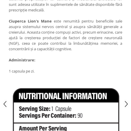
Under Armour
sunt adesea utilizate în suplimentele de sănătate disponibile fără
prescripție medicală.
Universal
Vitargo
Ciuperca Lion's Mane
este renumită pentru beneficiile sale
Weider
asupra sistemului nervos central și asupra sănătății generale a
creierului. Aceasta conține compuși activi, precum erinacine, care
Zenana
ajută la creșterea producției de factori de creștere neuronală
(NGF), ceea ce poate contribui la îmbunătățirea memoriei, a
concentrării și a capacității cognitive.
Administrare:
1 capsula pe zi.