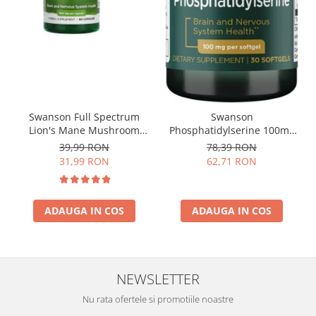
Swanson Full Spectrum
Swanson
Lion's Mane Mushroom
Phosphatidylserine 100mg
500mg 60 caps
30 softgels
39,99 RON
78,39 RON
31,99 RON
62,71 RON
ADAUGA IN COS
ADAUGA IN COS
NEWSLETTER
Nu rata ofertele si promotiile noastre