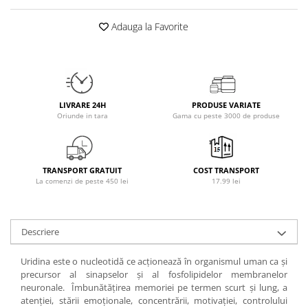
Osavi
Adauga la Favorite
PerfectShaker
PeScience
Power System
Pro Supps
Pro Tan
LIVRARE 24H
PRODUSE VARIATE
Oriunde in tara
Gama cu peste 3000 de produse
Puritan`s Pride
Raw Nutrition
REDCON1
TRANSPORT GRATUIT
COST TRANSPORT
Revoflex
La comenzi de peste 450 lei
17.99 lei
Rich Piana 5% Nutrition
RIPT
Scitec
Descriere
Scivation
Uridina este o nucleotidă ce acționează în organismul uman ca și
Skill Nutrition
precursor al sinapselor și al fosfolipidelor membranelor
Smart Shake
neuronale. Îmbunătățirea memoriei pe termen scurt și lung, a
Swanson
atenției, stării emoționale, concentrării, motivației, controlului