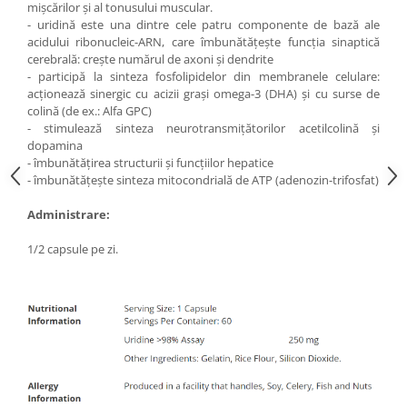
mișcărilor și al tonusului muscular.
Under Armour
- uridină este una dintre cele patru componente de bază ale
Universal
acidului ribonucleic-ARN, care îmbunătățește funcția sinaptică
Vitargo
cerebrală: crește numărul de axoni și dendrite
- participă la sinteza fosfolipidelor din membranele celulare:
Weider
acționează sinergic cu acizii grași omega-3 (DHA) și cu surse de
Zenana
colină (de ex.: Alfa GPC)
- stimulează sinteza neurotransmițătorilor acetilcolină și
dopamina
- îmbunătățirea structurii și funcțiilor hepatice
- îmbunătățește sinteza mitocondrială de ATP (adenozin-trifosfat)
Administrare:
1/2 capsule pe zi.