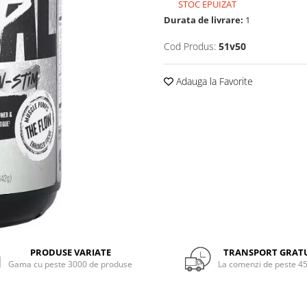
STOC EPUIZAT
Durata de livrare:
1
Cod Produs:
51v50
Adauga la Favorite
PRODUSE VARIATE
TRANSPORT GRAT
Gama cu peste 3000 de produse
La comenzi de peste 45