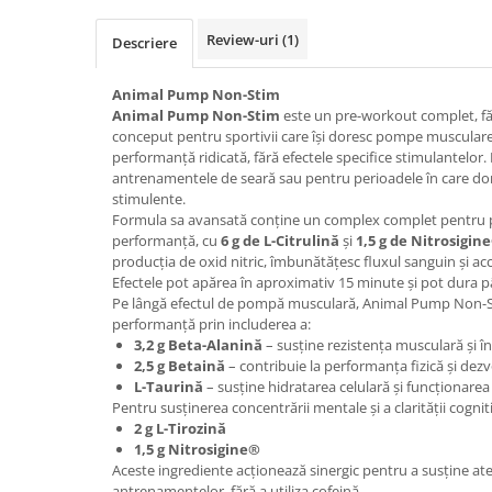
Osavi
Review-uri
(1)
Descriere
PerfectShaker
PeScience
Animal Pump Non-Stim
Power System
Animal Pump Non-Stim
este un pre-workout complet, fără
Pro Supps
conceput pentru sportivii care își doresc pompe muscular
performanță ridicată, fără efectele specifice stimulantelor.
Pro Tan
antrenamentele de seară sau pentru perioadele în care do
Puritan`s Pride
stimulente.
Raw Nutrition
Formula sa avansată conține un complex complet pentru
performanță, cu
6 g de L-Citrulină
și
1,5 g de Nitrosigin
REDCON1
producția de oxid nitric, îmbunătățesc fluxul sanguin și ac
Revoflex
Efectele pot apărea în aproximativ 15 minute și pot dura pâ
Pe lângă efectul de pompă musculară, Animal Pump Non-Sti
Rich Piana 5% Nutrition
performanță prin includerea a:
RIPT
3,2 g Beta-Alanină
– susține rezistența musculară și înt
Scitec
2,5 g Betaină
– contribuie la performanța fizică și dezvo
L-Taurină
– susține hidratarea celulară și funcționarea
Scivation
Pentru susținerea concentrării mentale și a clarității cognit
Skill Nutrition
2 g L-Tirozină
Smart Shake
1,5 g Nitrosigine®
Aceste ingrediente acționează sinergic pentru a susține aten
Swanson
antrenamentelor, fără a utiliza cofeină.