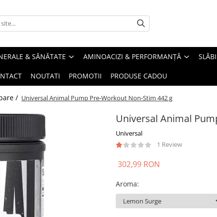
INERALE & SĂNĂTATE
AMINOACIZI & PERFORMANȚĂ
SLĂBI
NTACT
NOUTATI
PROMOTII
PRODUSE CADOU
mpare /
Universal Animal Pump Pre-Workout Non-Stim 442 g
Universal Animal Pum
Universal
1 Review
302,99 RON
Aroma
: