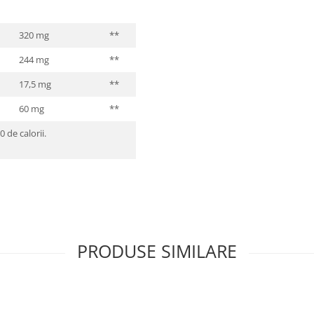
320 mg
**
244 mg
**
17,5 mg
**
60 mg
**
 de calorii.
PRODUSE SIMILARE