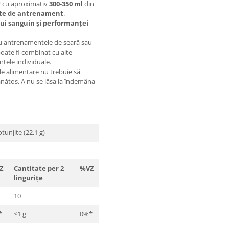
™
cu aproximativ
300-350 ml
din
nte de antrenament
.
ui sanguin și performanței
ru antrenamentele de seară sau
oate fi combinat cu alte
nțele individuale.
e alimentare nu trebuie să
 sănătos. A nu se lăsa la îndemâna
otunjite (22,1 g)
Z
Cantitate per 2
%VZ
lingurițe
10
*
<1 g
0%*