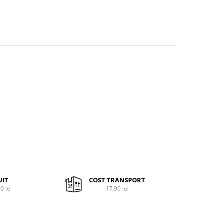
UIT
COST TRANSPORT
0 lei
17.99 lei