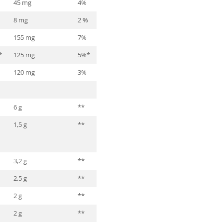
45 mg
4%
8 mg
2 %
155 mg
7%
*
125 mg
5%*
120 mg
3%
6 g
**
1,5 g
**
3,2 g
**
2,5 g
**
2 g
**
2 g
**