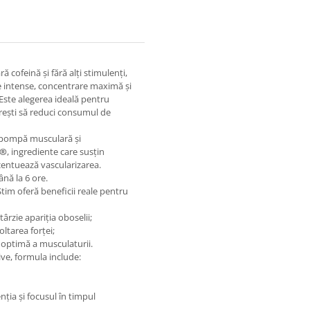
 cofeină și fără alți stimulenți,
e intense, concentrare maximă și
 Este alegerea ideală pentru
rești să reduci consumul de
 pompă musculară și
e®
, ingrediente care susțin
centuează vascularizarea.
nă la 6 ore.
m oferă beneficii reale pentru
ârzie apariția oboselii;
ltarea forței;
 optimă a musculaturii.
ive, formula include:
ția și focusul în timpul