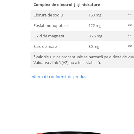
Complex de electroliți și hidratare
Clorură de sodiu
160 mg
**
Fosfat monopotasic
122 mg
**
Oxid de magneziu
8,75 mg
**
Sare de mare
30 mg
**
*Valorile zilnice procentuale se bazează pe o dietă de 2000
Valoarea zilnică (VZ) nu a fost stabilită.
Informatii conformitate produs