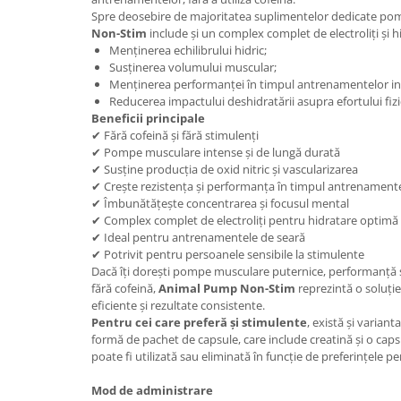
Under Armour
Spre deosebire de majoritatea suplimentelor dedicate po
Non-Stim
include și un complex complet de electroliți și hi
Universal
Menținerea echilibrului hidric;
Vitargo
Susținerea volumului muscular;
Weider
Menținerea performanței în timpul antrenamentelor in
Reducerea impactului deshidratării asupra efortului fizi
Zenana
Beneficii principale
✔ Fără cofeină și fără stimulenți
✔ Pompe musculare intense și de lungă durată
✔ Susține producția de oxid nitric și vascularizarea
✔ Crește rezistența și performanța în timpul antrenament
✔ Îmbunătățește concentrarea și focusul mental
✔ Complex complet de electroliți pentru hidratare optimă
✔ Ideal pentru antrenamentele de seară
✔ Potrivit pentru persoanele sensibile la stimulente
Dacă îți dorești pompe musculare puternice, performanță
fără cofeină,
Animal Pump Non-Stim
reprezintă o soluț
eficiente și rezultate consistente.
Pentru cei care preferă și stimulente
, există și variant
formă de pachet de capsule, care include creatină și o caps
poate fi utilizată sau eliminată în funcție de preferințele p
Mod de administrare