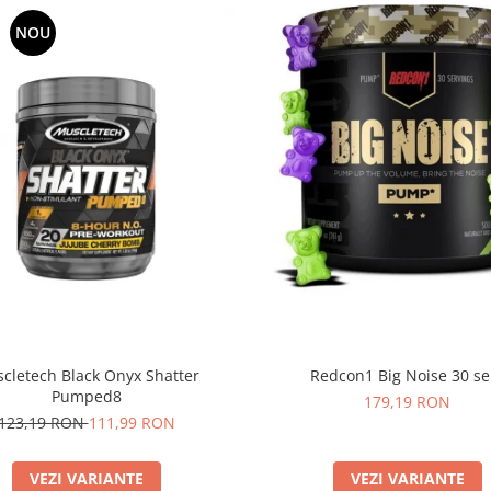
NOU
cletech Black Onyx Shatter
Redcon1 Big Noise 30 se
Pumped8
179,19 RON
123,19 RON
111,99 RON
VEZI VARIANTE
VEZI VARIANTE