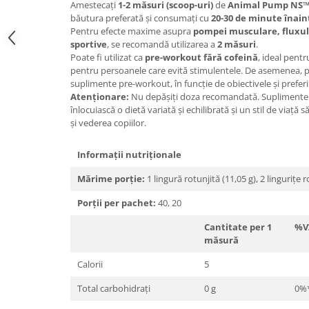
Amestecați
1-2 măsuri (scoop-uri)
de
Animal Pump NS
băutura preferată și consumați cu
20-30 de minute înai
Pentru efecte maxime asupra
pompei musculare, fluxul
sportive
, se recomandă utilizarea a
2 măsuri
.
Poate fi utilizat ca
pre-workout fără cofeină
, ideal pent
pentru persoanele care evită stimulentele. De asemenea, p
suplimente pre-workout, în funcție de obiectivele și preferi
Atenționare:
Nu depășiți doza recomandată. Suplimentel
înlocuiască o dietă variată și echilibrată și un stil de viață
și vederea copiilor.
Informații nutriționale
Mărime porție:
1 lingură rotunjită (11,05 g), 2 lingurițe r
Porții per pachet:
40, 20
Cantitate per 1
%V
măsură
Calorii
5
Total carbohidrați
0 g
0%