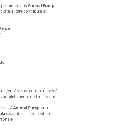
mpei musculare,
Animal Pump
dratare, care contribuie la:
tense;
c.
elor
 susținută și concentrare maximă
ie completă pentru antrenamente
a clasică
Animal Pump
, sub
ulă separată cu stimulenți, ce
ersonale.