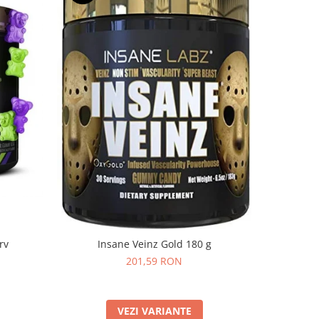
rv
Insane Veinz Gold 180 g
Evlution 
201,59 RON
VEZI VARIANTE