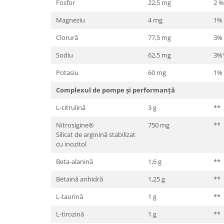
Fosfor
22,5 mg
2 %
Magneziu
4 mg
1%
Clorură
77,5 mg
3%
Sodiu
62,5 mg
3%
Potasiu
60 mg
1%
Complexul de pompe și performanță
L-citrulină
3 g
**
Nitrosigine®
750 mg
**
Silicat de arginină stabilizat
cu inozitol
Beta-alanină
1,6 g
**
Betaină anhidră
1,25 g
**
L-taurină
1 g
**
L-tirozină
1 g
**