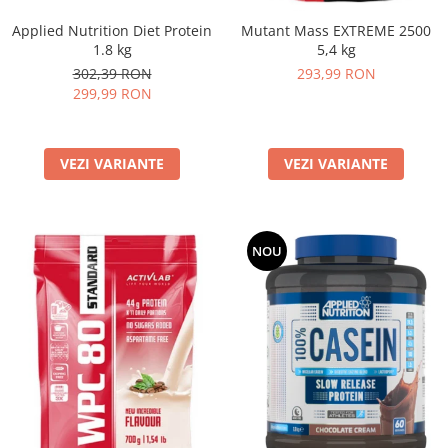
Under Armour
Applied Nutrition Diet Protein
Mutant Mass EXTREME 2500
Universal
1.8 kg
5,4 kg
Vitargo
302,39 RON
293,99 RON
Weider
299,99 RON
Zenana
VEZI VARIANTE
VEZI VARIANTE
NOU