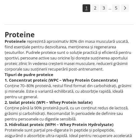
1
2
3
5
...
Proteine
Proteinele
reprezintă aproximativ 80% din masa musculară uscată,
fiind esențiale pentru dezvoltarea, menținerea și regenerarea
țesuturilor. Pudrele proteice sunt o soluție practică și eficientă pentru
sportivi, persoane active sau oricine își dorește susținerea aportului
proteic zilnic în vederea creșterii masei musculare, reducerii grăsimii
corporale sau susținerii recuperării post-antrenament.
Tipuri de pudre proteice
1. Concentrat proteic (WPC – Whey Protein Concentrate)
Conține 70–80% proteină, restul fiind format din carbohidrați, grăsimi
și minerale. Este o variantă echilibrată, cu absorbție rapidă, ideală
pentru uz general.
2. Izolat proteic (WPI – Whey Protein Isolate)
Conține până la 90% proteină pură, cu un conținut redus de lactoză,
grăsimi și carbohidrați. Recomandat în perioadele de definire sau
pentru persoanele cu digestie sensibilă.
3. Hidrolizat proteic (WPH – Whey Protein Hydrolysate)
Proteinele sunt parțial pre-digerate în peptide și polipeptide,
asigurând o absorbție ultra-rapidă. Ideal pentru recuperare accelerată