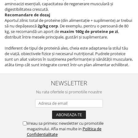
aminoacizi esențiali, capacitatea de regenerare musculară și
digestibilitatea crescută.
Recomandare de dozaj
Aportul zilnic total de proteine (din alimentație + suplimente) ar trebui
să nu depășească
2g/kg corp
. De exemplu, pentru o persoană de 80
kg, se recomandă un aport de
maxim 160g de proteine pe zi
,
distribuit între mesele principale, gustări și suplimentare.
Indiferent de tipul de proteină ales, cheia este adaptarea la stilul tău
de viață, obiectivele fizice și necesarul nutrițional. Pudrele proteice
sunt un aliat valoros în susținerea performanței și sănătății musculare,
atâta timp cât sunt integrate corect într-un plan alimentar echilibrat.
NEWSLETTER
Nu rata ofertele si promotiile noastre
Vreau sa primesc newsletter cu promotiile
magazinului. Afla mai multe in
Politica de
Confidentialitate