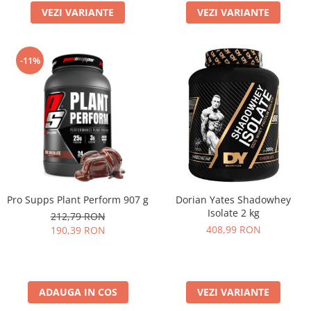
VEZI VARIANTE
VEZI VARIANTE
-11%
Pro Supps Plant Perform 907 g
Dorian Yates Shadowhey
Isolate 2 kg
212,79 RON
408,99 RON
190,39 RON
ADAUGA IN COS
VEZI VARIANTE