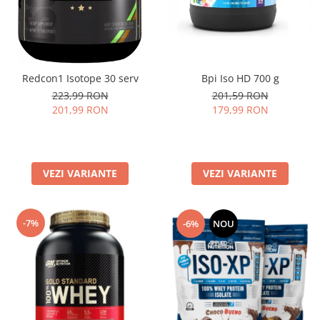
Bpi Iso HD 700 g
Redcon1 Isotope 30 serv
201,59 RON
223,99 RON
179,99 RON
201,99 RON
VEZI VARIANTE
VEZI VARIANTE
-7%
-6%
NOU