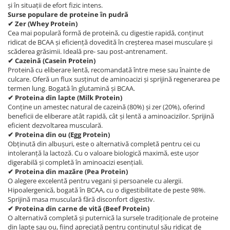
și în situații de efort fizic intens.
Surse populare de proteine în pudră
✔ Zer (Whey Protein)
Cea mai populară formă de proteină, cu digestie rapidă, conținut
ridicat de BCAA și eficiență dovedită în creșterea masei musculare și
scăderea grăsimii. Ideală pre- sau post-antrenament.
✔ Cazeină (Casein Protein)
Proteină cu eliberare lentă, recomandată între mese sau înainte de
culcare. Oferă un flux susținut de aminoacizi și sprijină regenerarea pe
termen lung. Bogată în glutamină și BCAA.
✔ Proteina din lapte (Milk Protein)
Conține un amestec natural de cazeină (80%) și zer (20%), oferind
beneficii de eliberare atât rapidă, cât și lentă a aminoacizilor. Sprijină
eficient dezvoltarea musculară.
✔ Proteina din ou (Egg Protein)
Obținută din albușuri, este o alternativă completă pentru cei cu
intoleranță la lactoză. Cu o valoare biologică maximă, este ușor
digerabilă și completă în aminoacizi esențiali.
✔ Proteina din mazăre (Pea Protein)
O alegere excelentă pentru vegani și persoanele cu alergii.
Hipoalergenică, bogată în BCAA, cu o digestibilitate de peste 98%.
Sprijină masa musculară fără disconfort digestiv.
✔
Proteina din carne de vită (Beef Protein)
O alternativă completă și puternică la sursele tradiționale de proteine
din lapte sau ou, fiind apreciată pentru conținutul său ridicat de