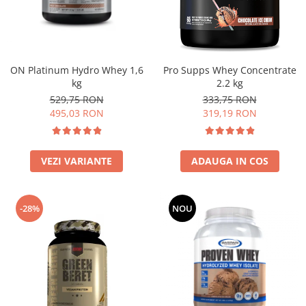
Insulated
Vitamine bărbați / femei
JNX Sports
Îngrijire personală
Kaged
Kevin Levrone
ON Platinum Hydro Whey 1,6
Pro Supps Whey Concentrate
kg
2.2 kg
MEX
529,75 RON
333,75 RON
Muscle Meds
495,03 RON
319,19 RON
Muscle Pharm
Muscletech
Mutant
VEZI VARIANTE
ADAUGA IN COS
Naughty Boy
Neocell
-28%
NOU
Nordic Naturals
NOW Foods
Nutrend
Nutrex
Olimp Sport Nutrition
Optimum Nutrition