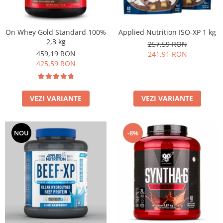
Applied Nutrition ISO-XP 1 kg
On Whey Gold Standard 100%
2,3 kg
257,59 RON
459,19 RON
241,91 RON
425,59 RON
VEZI VARIANTE
VEZI VARIANTE
NOU
-8%