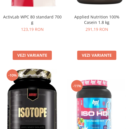
Applied Nutrition 100%
ActivLab WPC 80 standard 700
Casein 1.8 kg
g
291,19 RON
123,19 RON
VEZI VARIANTE
VEZI VARIANTE
-10%
-11%