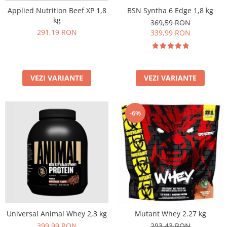
BSN Syntha 6 Edge 1,8 kg
Applied Nutrition Beef XP 1,8
kg
369,59 RON
291,19 RON
339,99 RON
VEZI VARIANTE
VEZI VARIANTE
-6%
Universal Animal Whey 2,3 kg
Mutant Whey 2.27 kg
399,99 RON
293,43 RON