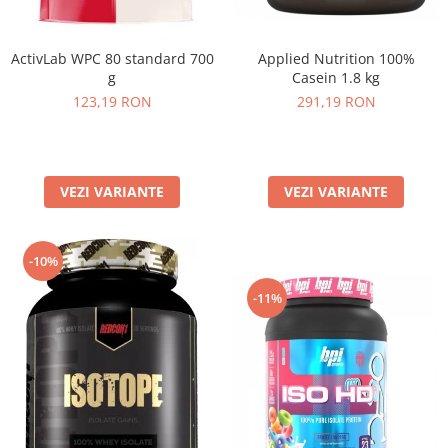
Applied Nutrition 100%
ActivLab WPC 80 standard 700
Casein 1.8 kg
g
291,19 RON
123,19 RON
VEZI VARIANTE
VEZI VARIANTE
-10%
-11%