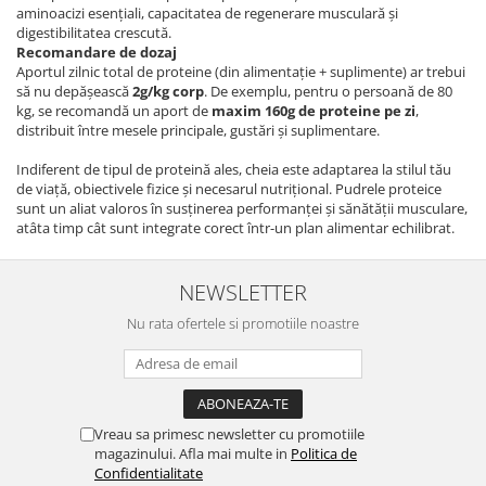
aminoacizi esențiali, capacitatea de regenerare musculară și
digestibilitatea crescută.
Recomandare de dozaj
Aportul zilnic total de proteine (din alimentație + suplimente) ar trebui
să nu depășească
2g/kg corp
. De exemplu, pentru o persoană de 80
kg, se recomandă un aport de
maxim 160g de proteine pe zi
,
distribuit între mesele principale, gustări și suplimentare.
Indiferent de tipul de proteină ales, cheia este adaptarea la stilul tău
de viață, obiectivele fizice și necesarul nutrițional. Pudrele proteice
sunt un aliat valoros în susținerea performanței și sănătății musculare,
atâta timp cât sunt integrate corect într-un plan alimentar echilibrat.
NEWSLETTER
Nu rata ofertele si promotiile noastre
Vreau sa primesc newsletter cu promotiile
magazinului. Afla mai multe in
Politica de
Confidentialitate