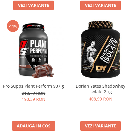
VEZI VARIANTE
VEZI VARIANTE
-11%
Pro Supps Plant Perform 907 g
Dorian Yates Shadowhey
Isolate 2 kg
212,79 RON
408,99 RON
190,39 RON
ADAUGA IN COS
VEZI VARIANTE