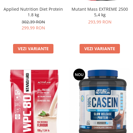
Under Armour
Applied Nutrition Diet Protein
Mutant Mass EXTREME 2500
Universal
1.8 kg
5,4 kg
Vitargo
302,39 RON
293,99 RON
Weider
299,99 RON
Zenana
VEZI VARIANTE
VEZI VARIANTE
NOU