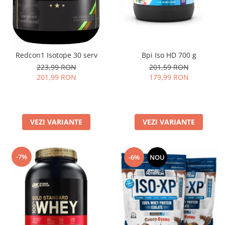
Bpi Iso HD 700 g
Redcon1 Isotope 30 serv
201,59 RON
223,99 RON
179,99 RON
201,99 RON
VEZI VARIANTE
VEZI VARIANTE
-7%
-6%
NOU