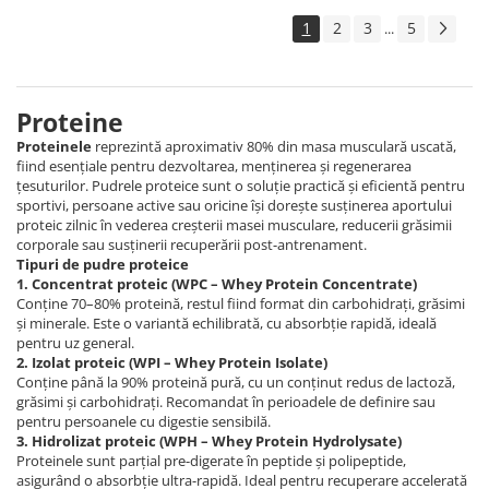
1
2
3
5
...
Proteine
Proteinele
reprezintă aproximativ 80% din masa musculară uscată,
fiind esențiale pentru dezvoltarea, menținerea și regenerarea
țesuturilor. Pudrele proteice sunt o soluție practică și eficientă pentru
sportivi, persoane active sau oricine își dorește susținerea aportului
proteic zilnic în vederea creșterii masei musculare, reducerii grăsimii
corporale sau susținerii recuperării post-antrenament.
Tipuri de pudre proteice
1. Concentrat proteic (WPC – Whey Protein Concentrate)
Conține 70–80% proteină, restul fiind format din carbohidrați, grăsimi
și minerale. Este o variantă echilibrată, cu absorbție rapidă, ideală
pentru uz general.
2. Izolat proteic (WPI – Whey Protein Isolate)
Conține până la 90% proteină pură, cu un conținut redus de lactoză,
grăsimi și carbohidrați. Recomandat în perioadele de definire sau
pentru persoanele cu digestie sensibilă.
3. Hidrolizat proteic (WPH – Whey Protein Hydrolysate)
Proteinele sunt parțial pre-digerate în peptide și polipeptide,
asigurând o absorbție ultra-rapidă. Ideal pentru recuperare accelerată