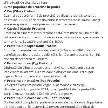
și în situații de efort fizic intens.
Surse populare de proteine în pudră
✔ Zer (Whey Protein)
Cea mai populară formă de proteină, cu digestie rapidă, conținut
ridicat de BCAA și eficiență dovedită în creșterea masei musculare și
scăderea grăsimii. Ideală pre- sau post-antrenament.
✔ Cazeină (Casein Protein)
Proteină cu eliberare lentă, recomandată între mese sau înainte de
culcare. Oferă un flux susținut de aminoacizi și sprijină regenerarea pe
termen lung. Bogată în glutamină și BCAA.
✔ Proteina din lapte (Milk Protein)
Conține un amestec natural de cazeină (80%) și zer (20%), oferind
beneficii de eliberare atât rapidă, cât și lentă a aminoacizilor. Sprijină
eficient dezvoltarea musculară.
✔ Proteina din ou (Egg Protein)
Obținută din albușuri, este o alternativă completă pentru cei cu
intoleranță la lactoză. Cu o valoare biologică maximă, este ușor
digerabilă și completă în aminoacizi esențiali.
✔ Proteina din mazăre (Pea Protein)
O alegere excelentă pentru vegani și persoanele cu alergii.
Hipoalergenică, bogată în BCAA, cu o digestibilitate de peste 98%.
Sprijină masa musculară fără disconfort digestiv.
✔
Proteina din carne de vită (Beef Protein)
O alternativă completă și puternică la sursele tradiționale de proteine
din lapte sau ou, fiind apreciată pentru conținutul său ridicat de