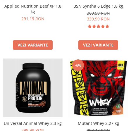
BSN Syntha 6 Edge 1,8 kg
Applied Nutrition Beef XP 1,8
kg
369,59 RON
291,19 RON
339,99 RON
VEZI VARIANTE
VEZI VARIANTE
-6%
Universal Animal Whey 2,3 kg
Mutant Whey 2.27 kg
399,99 RON
293,43 RON