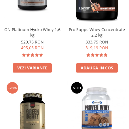
Insulated
Vitamine bărbați / femei
JNX Sports
Îngrijire personală
Kaged
Kevin Levrone
ON Platinum Hydro Whey 1,6
Pro Supps Whey Concentrate
kg
2.2 kg
MEX
529,75 RON
333,75 RON
Muscle Meds
495,03 RON
319,19 RON
Muscle Pharm
Muscletech
Mutant
VEZI VARIANTE
ADAUGA IN COS
Naughty Boy
Neocell
-28%
NOU
Nordic Naturals
NOW Foods
Nutrend
Nutrex
Olimp Sport Nutrition
Optimum Nutrition