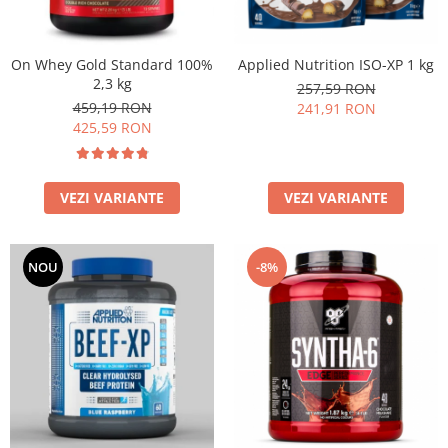
Applied Nutrition ISO-XP 1 kg
On Whey Gold Standard 100%
2,3 kg
257,59 RON
459,19 RON
241,91 RON
425,59 RON
VEZI VARIANTE
VEZI VARIANTE
NOU
-8%