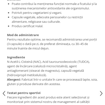
Under Armour
Poate contribui la menținerea funcției normale a ficatului și la
susținerea mecanismelor antioxidante ale organismului.
Universal
Potrivit pentru vegetarieni și vegani.
Vitargo
Capsule vegetale, adecvate persoanelor cu restricții
Weider
alimentare, religioase sau culturale.
Produs certificat Halal.
Zenana
Mod de administrare
Pentru rezultate optime, se recomandă administrarea unei porții
(3 capsule) o dată pe zi, de preferat dimineața, cu 30–45 de
minute înainte de micul dejun.
Ingrediente
N-Acetil-L-Cisteină (NAC), Acid tauroursodeoxicolic (TUDCA),
agent de încărcare (celuloză microcristalină), agent
antiaglomerant (stearat de magneziu), capsulă vegetală
(hidroxipropil metilceluloză).
Alergeni:
Fabricat într-o unitate în care se procesează lapte, soia,
gluten și produse derivate din acestea.
Testat pentru sportivi
Fiecare ingredient din acest produs este atent selecționat și
monitorizat prin sistemul nostru de management al calității