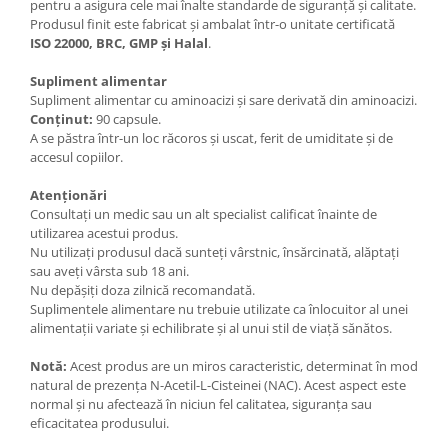
pentru a asigura cele mai înalte standarde de siguranță și calitate.
Produsul finit este fabricat și ambalat într-o unitate certificată
ISO 22000, BRC, GMP și Halal
.
Supliment alimentar
Supliment alimentar cu aminoacizi și sare derivată din aminoacizi.
Conținut:
90 capsule.
A se păstra într-un loc răcoros și uscat, ferit de umiditate și de
accesul copiilor.
Atenționări
Consultați un medic sau un alt specialist calificat înainte de
utilizarea acestui produs.
Nu utilizați produsul dacă sunteți vârstnic, însărcinată, alăptați
sau aveți vârsta sub 18 ani.
Nu depășiți doza zilnică recomandată.
Suplimentele alimentare nu trebuie utilizate ca înlocuitor al unei
alimentații variate și echilibrate și al unui stil de viață sănătos.
Notă:
Acest produs are un miros caracteristic, determinat în mod
natural de prezența N-Acetil-L-Cisteinei (NAC). Acest aspect este
normal și nu afectează în niciun fel calitatea, siguranța sau
eficacitatea produsului.