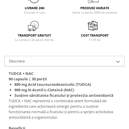
Osavi
LIVRARE 24H
PRODUSE VARIATE
PerfectShaker
Oriunde in tara
Gama cu peste 3000 de produse
PeScience
Power System
Pro Supps
TRANSPORT GRATUIT
COST TRANSPORT
La comenzi de peste 450 lei
17.99 lei
Pro Tan
Puritan`s Pride
Raw Nutrition
Descriere
REDCON1
Revoflex
TUDCA + NAC
90 capsule | 30 porții
Rich Piana 5% Nutrition
800 mg Acid tauroursodeoxicolic (TUDCA)
RIPT
900 mg N-Acetil-L-Cisteină (NAC)
Scitec
Susține sănătatea ficatului și protecția antioxidantă
TUDCA + NAC reprezintă o combinație atent formulată de
Scivation
ingrediente care acționează sinergic pentru a susține
Skill Nutrition
funcționarea normală a ficatului și pentru a sprijini activitatea
Smart Shake
antioxidantă a organismului.
Swanson
Beneficii