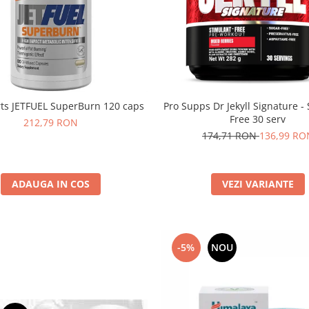
ts JETFUEL SuperBurn 120 caps
Pro Supps Dr Jekyll Signature -
Free 30 serv
212,79 RON
174,71 RON
136,99 RO
ADAUGA IN COS
VEZI VARIANTE
-5%
NOU