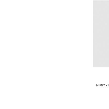
Osavi
PerfectShaker
PeScience
Power System
Pro Supps
Pro Tan
Puritan`s Pride
Raw Nutrition
REDCON1
Revoflex
Rich Piana 5% Nutrition
RIPT
Scitec
Nutrex 
Scivation
Skill Nutrition
Smart Shake
Swanson