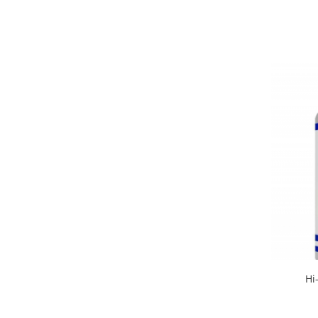
Under Armour
Universal
Vitargo
Weider
Zenana
Hi