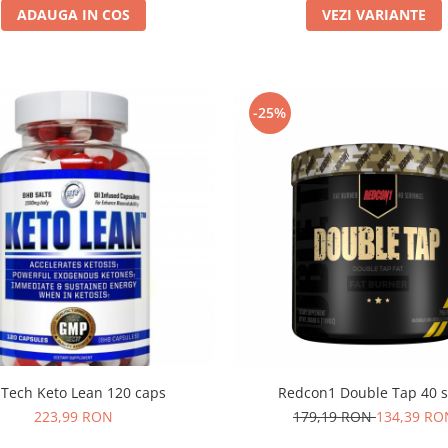
ADAUGA IN COS
VEZI VARIANTE
-25%
-Tech Keto Lean 120 caps
Redcon1 Double Tap 40 s
223,99 RON
179,19 RON
134,39 RO