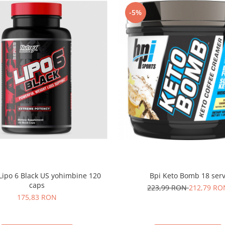
-5%
Lipo 6 Black US yohimbine 120
Bpi Keto Bomb 18 ser
caps
223,99 RON
212,79 RO
175,83 RON