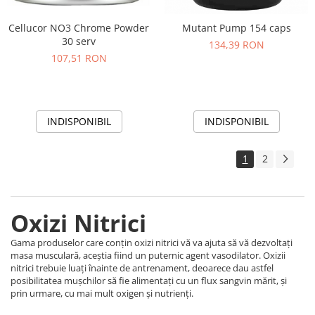
Cellucor NO3 Chrome Powder
Mutant Pump 154 caps
30 serv
134,39 RON
107,51 RON
INDISPONIBIL
INDISPONIBIL
1
2
Oxizi Nitrici
Gama produselor care conțin oxizi nitrici vă va ajuta să vă dezvoltați
masa musculară, aceștia fiind un puternic agent vasodilator. Oxizii
nitrici trebuie luați înainte de antrenament, deoarece dau astfel
posibilitatea mușchilor să fie alimentați cu un flux sangvin mărit, și
prin urmare, cu mai mult oxigen și nutrienți.