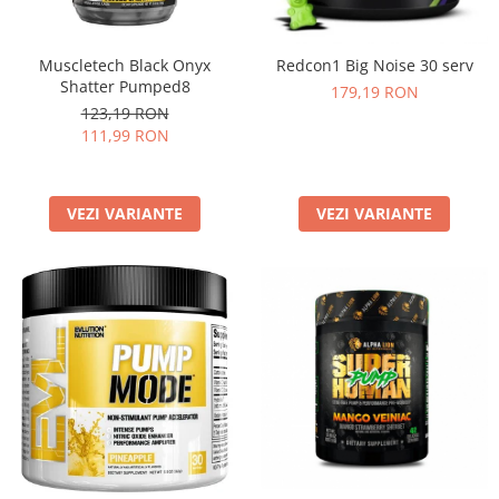
Insulated
Vitamine bărbați / femei
JNX Sports
Muscletech Black Onyx
Redcon1 Big Noise 30 serv
Îngrijire personală
Kaged
Shatter Pumped8
179,19 RON
123,19 RON
Kevin Levrone
111,99 RON
MEX
Muscle Meds
Muscle Pharm
VEZI VARIANTE
VEZI VARIANTE
Muscletech
Mutant
Naughty Boy
Neocell
Nordic Naturals
NOW Foods
Nutrend
Nutrex
Olimp Sport Nutrition
Optimum Nutrition