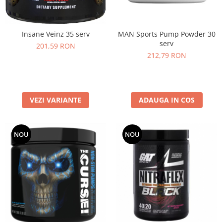
MAN Sports Pump Powder 30
Insane Veinz 35 serv
serv
201,59 RON
212,79 RON
ADAUGA IN COS
VEZI VARIANTE
NOU
NOU