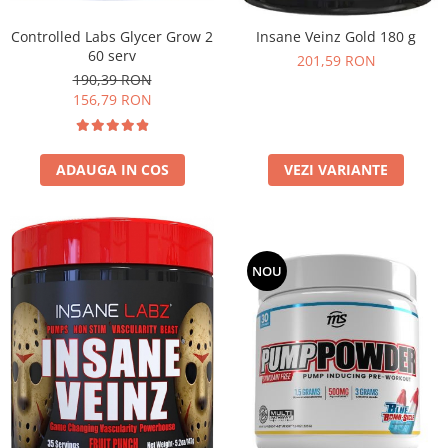
Under Armour
Controlled Labs Glycer Grow 2
Insane Veinz Gold 180 g
Universal
60 serv
201,59 RON
Vitargo
190,39 RON
Weider
156,79 RON
Zenana
ADAUGA IN COS
VEZI VARIANTE
NOU