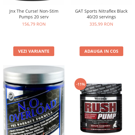
Jnx The Curse! Non-Stim
GAT Sports Nitraflex Black
Pumps 20 serv
40/20 servings
156,79 RON
335,99 RON
VEZI VARIANTE
ADAUGA IN COS
-11%