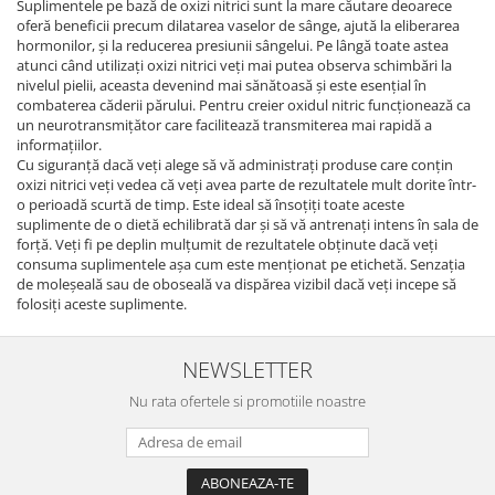
Suplimentele pe bază de oxizi nitrici sunt la mare căutare deoarece
oferă beneficii precum dilatarea vaselor de sânge, ajută la eliberarea
hormonilor, și la reducerea presiunii sângelui. Pe lângă toate astea
atunci când utilizați oxizi nitrici veți mai putea observa schimbări la
nivelul pielii, aceasta devenind mai sănătoasă și este esențial în
combaterea căderii părului. Pentru creier oxidul nitric funcționează ca
un neurotransmițător care facilitează transmiterea mai rapidă a
informațiilor.
Cu siguranță dacă veți alege să vă administrați produse care conțin
oxizi nitrici veți vedea că veți avea parte de rezultatele mult dorite într-
o perioadă scurtă de timp. Este ideal să însoțiți toate aceste
suplimente de o dietă echilibrată dar și să vă antrenați intens în sala de
forță. Veți fi pe deplin mulțumit de rezultatele obținute dacă veți
consuma suplimentele așa cum este menționat pe etichetă. Senzația
de moleșeală sau de oboseală va dispărea vizibil dacă veți incepe să
folosiți aceste suplimente.
NEWSLETTER
Nu rata ofertele si promotiile noastre