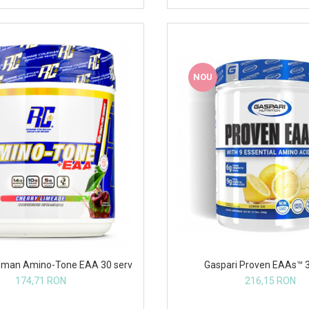
NOU
eman Amino-Tone EAA 30 serv
Gaspari Proven EAAs™ 3
174,71 RON
216,15 RON