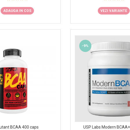
ADAUGA IN COS
VEZI VARIANTE
-9%
utant BCAA 400 caps
USP Labs Modern BCAA+ 