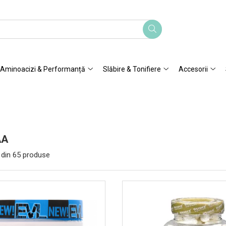
Aminoacizi & Performanță
Slăbire & Tonifiere
Accesorii
AA
din
65
produse