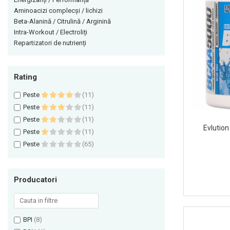
Aminoacizi complecși / lichizi
Himalaya
Vitamine bărbați / femei
Beta-Alanină / Citrulină / Arginină
Insulated
Îngrijire personală
Intra-Workout / Electroliți
JNX Sports
Repartizatori de nutrienți
Kaged
Kevin Levrone
Rating
MEX
Peste
(11)
Muscle Meds
Peste
(11)
Muscle Pharm
Peste
(11)
Muscletech
Evlutio
Peste
(11)
Mutant
Peste
(65)
Naughty Boy
Neocell
Producatori
Nordic Naturals
NOW Foods
Nutrend
BPI
(8)
Nutrex