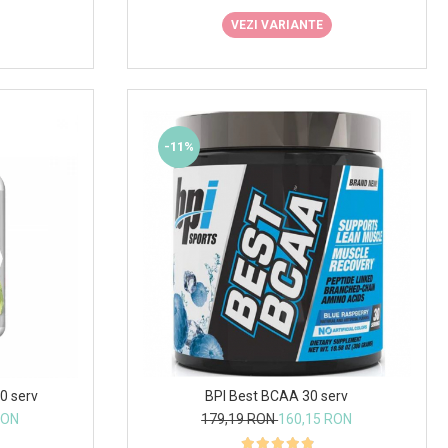
VEZI VARIANTE
-11%
BPI Best BCAA 30 serv
0 serv
179,19 RON
160,15 RON
RON