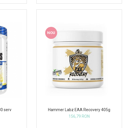
NOU
Hammer Labz EAA Recovery 405g
0 serv
156,79 RON