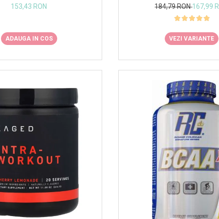
153,43 RON
184,79 RON
167,99 
ADAUGA IN COS
VEZI VARIANTE