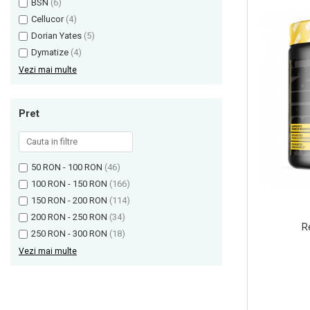
BSN
(6)
Olimp Sport Nutrition
Cellucor
(4)
Optimum Nutrition
Dorian Yates
(5)
Dymatize
(4)
Osavi
Vezi mai multe
PerfectShaker
PeScience
Pret
Power System
Pro Supps
Pro Tan
50 RON - 100 RON
(46)
Puritan`s Pride
100 RON - 150 RON
(166)
Raw Nutrition
150 RON - 200 RON
(114)
REDCON1
200 RON - 250 RON
(34)
R
Revoflex
250 RON - 300 RON
(18)
Rich Piana 5% Nutrition
Vezi mai multe
RIPT
Scitec
Scivation