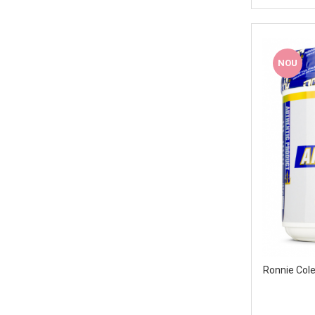
Skill Nutrition
Smart Shake
Swanson
NOU
Under Armour
Universal
Vitargo
Weider
Zenana
Ronnie Col