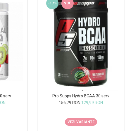
-17%
NOU
0 serv
Pro Supps Hydro BCAA 30 serv
RON
156,79 RON
129,99 RON
VEZI VARIANTE