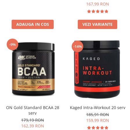
167,99 RON
ADAUGA IN COS
VEZI VARIANTE
-9%
-14%
Kaged Intra-Workout 20 serv
ON Gold Standard BCAA 28
serv
185,91 RON
179,19 RON
159,99 RON
162,39 RON