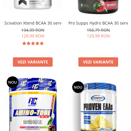
Under Armour
Universal
Vitargo
Scivation Xtend BCAA 30 serv
Pro Supps Hydro BCAA 30 serv
Weider
134,39 RON
156,79 RON
Zenana
129,99 RON
129,99 RON
VEZI VARIANTE
VEZI VARIANTE
NOU
NOU