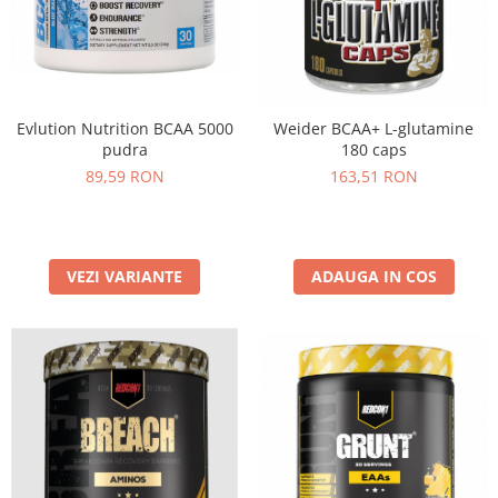
Insulated
Vitamine bărbați / femei
JNX Sports
Îngrijire personală
Kaged
Kevin Levrone
Evlution Nutrition BCAA 5000
Weider BCAA+ L-glutamine
MEX
pudra
180 caps
Muscle Meds
89,59 RON
163,51 RON
Muscle Pharm
Muscletech
Mutant
VEZI VARIANTE
ADAUGA IN COS
Naughty Boy
Neocell
Nordic Naturals
NOW Foods
Nutrend
Nutrex
Olimp Sport Nutrition
Optimum Nutrition