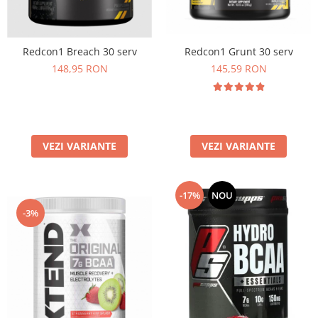
Osavi
PerfectShaker
PeScience
Redcon1 Grunt 30 serv
Redcon1 Breach 30 serv
Power System
145,59 RON
148,95 RON
Pro Supps
Pro Tan
Puritan`s Pride
Raw Nutrition
VEZI VARIANTE
VEZI VARIANTE
REDCON1
Revoflex
-17%
NOU
Rich Piana 5% Nutrition
-3%
RIPT
Scitec
Scivation
Skill Nutrition
Smart Shake
Swanson