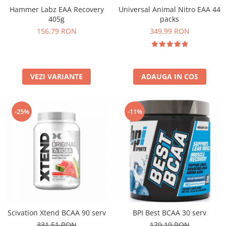
Hammer Labz EAA Recovery
Universal Animal Nitro EAA 44
405g
packs
156,79 RON
349,99 RON
VEZI VARIANTE
ADAUGA IN COS
-25%
-11%
Scivation Xtend BCAA 90 serv
BPI Best BCAA 30 serv
331,51 RON
179,19 RON