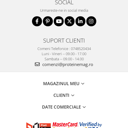
SOCIAL
Urmareste-ne in social media
SUPORT CLIENTI
Comeni Telefonice : 0748520434
Luni - Vineri -- 09.00 - 17.00
Sambata -- 09.00 - 14.00
comenzi@proteinemag.ro
MAGAZINUL MEU
CLIENTI
DATE COMERCIALE