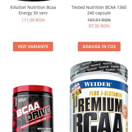
Evlution Nutrition Bcaa
Tested Nutrition BCAA 1360
Energy 30 serv
240 capsule
111,99 RON
107,51 RON
87,35 RON
VEZI VARIANTE
ADAUGA IN COS