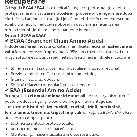
Recuperare
Categoria
BCAA / EAA
este dedicată susținerii performanței atletice,
protejării masei musculare și accelerării proceselor de regenerare după
efort. Acești aminoacizi esențiali joacă un rol-cheie în menținerea unui
echilibru anabolic, reducerea oboselii musculare și maximizarea
rezultatelor obținute prin antrenamente intense.
Ce sunt BCAA și EAA?
✔ BCAA (Branched-Chain Amino Acids)
Include cei trei aminoacizi cu catenă ramificată:
leucină, izoleucină și
valină
, care reprezintă aproximativ 35% din aminoacizii esențiali din
mușchiul scheletic. Sunt rapid metabolizați direct în fibrele musculare
și:
Stimulează sinteza proteinelor musculare (în special leucina);
Previn catabolismul în timpul antrenamentului;
Întârzie instalarea oboselii;
Sprijină refacerea musculară post-antrenament.
✔ EAA (Essential Amino Acids)
Reunesc toți cei
nouă aminoacizi esențiali
pe care organismul nu îi
poate produce singur și trebuie obținuți din alimentație sau
suplimente:
histidină, izoleucină, leucină, lizină, metionină,
fenilalanină, treonină, triptofan și valină
. Față de BCAA, EAA oferă
un spectru complet pentru:
Susținerea sintezei proteice totale;
Recuperare musculară mai eficientă;
Mentenanța masei musculare în diete restrictive;