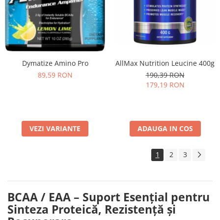
AllMax Nutrition Leucine 400g
Dymatize Amino Pro
190,39 RON
89,59 RON
179,19 RON
ADAUGA IN COS
VEZI VARIANTE
1
2
3
BCAA / EAA – Suport Esențial pentru
Sinteza Proteică, Rezistență și