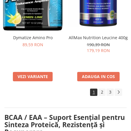
AllMax Nutrition Leucine 400g
Dymatize Amino Pro
190,39 RON
89,59 RON
179,19 RON
ADAUGA IN COS
VEZI VARIANTE
1
2
3
BCAA / EAA – Suport Esențial pentru
Sinteza Proteică, Rezistență și