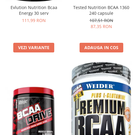
Evlution Nutrition Bcaa
Tested Nutrition BCAA 1360
Energy 30 serv
240 capsule
111,99 RON
107,51 RON
87,35 RON
VEZI VARIANTE
ADAUGA IN COS