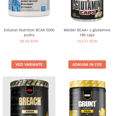
Insulated
Vitamine bărbați / femei
JNX Sports
Îngrijire personală
Kaged
Kevin Levrone
Evlution Nutrition BCAA 5000
Weider BCAA+ L-glutamine
MEX
pudra
180 caps
Muscle Meds
89,59 RON
163,51 RON
Muscle Pharm
Muscletech
Mutant
VEZI VARIANTE
ADAUGA IN COS
Naughty Boy
Neocell
Nordic Naturals
NOW Foods
Nutrend
Nutrex
Olimp Sport Nutrition
Optimum Nutrition