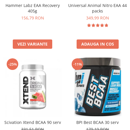
Hammer Labz EAA Recovery
Universal Animal Nitro EAA 44
405g
packs
156,79 RON
349,99 RON
VEZI VARIANTE
ADAUGA IN COS
-25%
-11%
Scivation Xtend BCAA 90 serv
BPI Best BCAA 30 serv
331,51 RON
179,19 RON