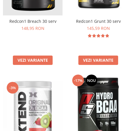
Osavi
PerfectShaker
PeScience
Redcon1 Grunt 30 serv
Redcon1 Breach 30 serv
Power System
145,59 RON
148,95 RON
Pro Supps
Pro Tan
Puritan`s Pride
Raw Nutrition
VEZI VARIANTE
VEZI VARIANTE
REDCON1
Revoflex
-17%
NOU
Rich Piana 5% Nutrition
-3%
RIPT
Scitec
Scivation
Skill Nutrition
Smart Shake
Swanson