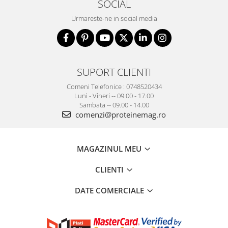
SOCIAL
Urmareste-ne in social media
SUPORT CLIENTI
Comeni Telefonice : 0748520434
Luni - Vineri -- 09.00 - 17.00
Sambata -- 09.00 - 14.00
comenzi@proteinemag.ro
MAGAZINUL MEU
CLIENTI
DATE COMERCIALE