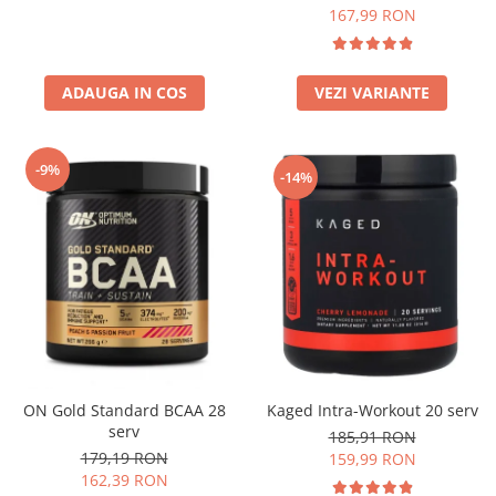
167,99 RON
ADAUGA IN COS
VEZI VARIANTE
-9%
-14%
Kaged Intra-Workout 20 serv
ON Gold Standard BCAA 28
serv
185,91 RON
179,19 RON
159,99 RON
162,39 RON