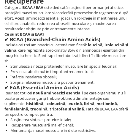
Recuperare
Categoria
BCAA / EAA
este dedicată susținerii performanței atletice,
protejării masei musculare și accelerării proceselor de regenerare după
efort. Acești aminoacizi esențiali joacă un rol-cheie în menținerea unui
echilibru anabolic, reducerea oboselii musculare și maximizarea
rezultatelor obținute prin antrenamente intense.
Ce sunt BCAA și EAA?
✔ BCAA (Branched-Chain Amino Acids)
Include cei trei aminoacizi cu catenă ramificată:
leucină, izoleucină și
valină
, care reprezintă aproximativ 35% din aminoacizii esențiali din
mușchiul scheletic. Sunt rapid metabolizați direct în fibrele musculare
și:
Stimulează sinteza proteinelor musculare (în special leucina);
Previn catabolismul în timpul antrenamentului;
Întârzie instalarea oboselii;
Sprijină refacerea musculară post-antrenament.
✔ EAA (Essential Amino Acids)
Reunesc toți cei
nouă aminoacizi esențiali
pe care organismul nu îi
poate produce singur și trebuie obținuți din alimentație sau
suplimente:
histidină, izoleucină, leucină, lizină, metionină,
fenilalanină, treonină, triptofan și valină
. Față de BCAA, EAA oferă
un spectru complet pentru:
Susținerea sintezei proteice totale;
Recuperare musculară mai eficientă;
Mentenanța masei musculare în diete restrictive;