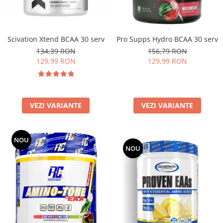
Under Armour
Universal
Vitargo
Scivation Xtend BCAA 30 serv
Pro Supps Hydro BCAA 30 serv
Weider
134,39 RON
156,79 RON
Zenana
129,99 RON
129,99 RON
VEZI VARIANTE
VEZI VARIANTE
NOU
NOU