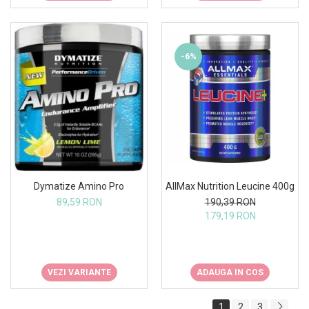
-6%
Dymatize Amino Pro
AllMax Nutrition Leucine 400g
89,59 RON
190,39 RON
179,19 RON
VEZI VARIANTE
ADAUGA IN COS
1
2
3