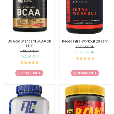
Kaged Intra-Workout 20 serv
ON Gold Standard BCAA 28
serv
185,91 RON
179,19 RON
159,99 RON
162,39 RON
VEZI VARIANTE
VEZI VARIANTE