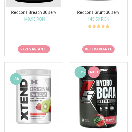
Osavi
Redcon1 Grunt 30 serv
Redcon1 Breach 30 serv
PerfectShaker
145,59 RON
148,95 RON
PeScience
Power System
Pro Supps
Pro Tan
VEZI VARIANTE
VEZI VARIANTE
Puritan`s Pride
Raw Nutrition
REDCON1
-17%
NOU
Revoflex
-3%
Rich Piana 5% Nutrition
RIPT
Scitec
Scivation
Skill Nutrition
Smart Shake
Swanson