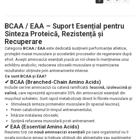
BCAA / EAA – Suport Esențial pentru
Sinteza Proteică, Rezistență și
Recuperare
Categoria
BCAA / EAA
este dedicată susținerii performanței atletice,
protejării masei musculare și accelerării proceselor de regenerare după
efort. Acești aminoacizi esențiali joacă un rol-cheie în menținerea unui
echilibru anabolic, reducerea oboselii musculare și maximizarea
rezultatelor obținute prin antrenamente intense.
Ce sunt BCAA și EAA?
✔ BCAA (Branched-Chain Amino Acids)
Include cei trei aminoacizi cu catenă ramificată:
leucină, izoleucină și
valină
, care reprezintă aproximativ 35% din aminoacizii esențiali din
mușchiul scheletic. Sunt rapid metabolizați direct în fibrele musculare și:
Stimulează sinteza proteinelor musculare (în special leucina);
Previn catabolismul în timpul antrenamentului;
Întârzie instalarea oboselii;
Sprijină refacerea musculară post-antrenament.
✔ EAA (Essential Amino Acids)
Reunesc toți cei
nouă aminoacizi esențiali
pe care organismul nu îi
poate produce singur și trebuie obținuți din alimentație sau suplimente: