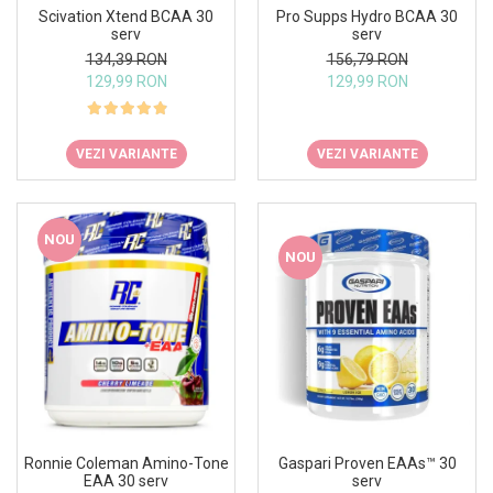
Under Armour
Scivation Xtend BCAA 30
Pro Supps Hydro BCAA 30
serv
serv
Universal
134,39 RON
156,79 RON
Vitargo
129,99 RON
129,99 RON
Weider
Zenana
VEZI VARIANTE
VEZI VARIANTE
NOU
NOU
Ronnie Coleman Amino-Tone
Gaspari Proven EAAs™ 30
EAA 30 serv
serv