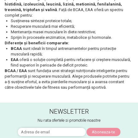
histidină, izoleucină, leucină, lizină, metionină, fenilalanină,
treonină, triptofan și valină
. Față de BCAA, EAA oferă un spectru
complet pentru:
Susținerea sintezei proteice totale;
Recuperare musculară mai eficientă;
Mentenanța masei musculare în diete restrictive;
Sprijin în procesele enzimatice, metabolice și hormonale.
Diferențe și beneficii comparate:
BCAA
sunt ideali în timpul antrenamentelor pentru protecție
musculară rapidă;
EAA
oferă o soluție completă pentru refacere și creștere musculară,
fiind superiori în perioade de deficit proteic.
BCAA / EAA
sunt fundația unei strategii nutriționale inteligente pentru
performanță și recuperare musculară. Alege produsele potrivite pentru
a-ți susține efortul, a evita pierderile musculare și a avansa constant
către obiectivele tale de fitness sau performanță sportivă.
NEWSLETTER
Nu rata ofertele si promotiile noastre