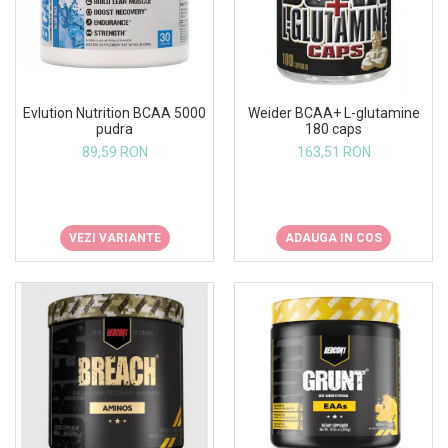
Insulated
Vitamine bărbați / femei
JNX Sports
Îngrijire personală
Kaged
Kevin Levrone
Evlution Nutrition BCAA 5000
Weider BCAA+ L-glutamine
MEX
pudra
180 caps
89,59 RON
163,51 RON
Muscle Meds
Muscle Pharm
Muscletech
Mutant
VEZI VARIANTE
ADAUGA IN COS
Naughty Boy
Neocell
Nordic Naturals
NOW Foods
Nutrend
Nutrex
Olimp Sport Nutrition
Optimum Nutrition