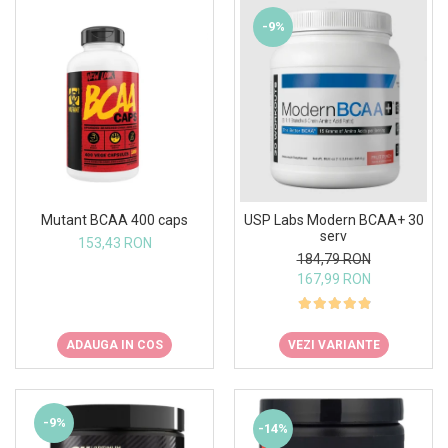
-9%
Mutant BCAA 400 caps
USP Labs Modern BCAA+ 30
serv
153,43 RON
184,79 RON
167,99 RON
ADAUGA IN COS
VEZI VARIANTE
-9%
-14%