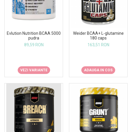
Insulated
Vitamine bărbați / femei
JNX Sports
Îngrijire personală
Kaged
Kevin Levrone
Evlution Nutrition BCAA 5000
Weider BCAA+ L-glutamine
MEX
pudra
180 caps
89,59 RON
163,51 RON
Muscle Meds
Muscle Pharm
Muscletech
Mutant
VEZI VARIANTE
ADAUGA IN COS
Naughty Boy
Neocell
Nordic Naturals
NOW Foods
Nutrend
Nutrex
Olimp Sport Nutrition
Optimum Nutrition