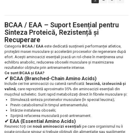
BCAA / EAA – Suport Esențial pentru
Sinteza Proteică, Rezistență și
Recuperare
Categoria
BCAA / EAA
este dedicată susținerii performanței atletice,
protejării masei musculare și accelerării proceselor de regenerare după
efort. Acești aminoacizi esențiali joacă un rol-cheie în menținerea unui
echilibru anabolic, reducerea oboselii musculare și maximizarea
rezultatelor obținute prin antrenamente intense.
Ce sunt BCAA și EAA?
✔ BCAA (Branched-Chain Amino Acids)
Include cei trei aminoacizi cu catenă ramificată:
leucină, izoleucină și
valină
, care reprezintă aproximativ 35% din aminoacizii esențiali din
mușchiul scheletic. Sunt rapid metabolizați direct în fibrele musculare și:
Stimulează sinteza proteinelor musculare (în special leucina);
Previn catabolismul în timpul antrenamentului;
Întârzie instalarea oboselii;
Sprijină refacerea musculară post-antrenament.
✔ EAA (Essential Amino Acids)
Reunesc toți cei
nouă aminoacizi esențiali
pe care organismul nu îi
poate produce singur și trebuie obținuți din alimentație sau suplimente: