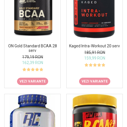
Kaged Intra-Workout 20 serv
ON Gold Standard BCAA 28
serv
185,91 RON
179,19 RON
159,99 RON
162,39 RON
VEZI VARIANTE
VEZI VARIANTE