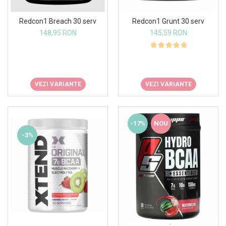
Osavi
Redcon1 Grunt 30 serv
Redcon1 Breach 30 serv
PerfectShaker
145,59 RON
148,95 RON
PeScience
Power System
Pro Supps
Pro Tan
VEZI VARIANTE
VEZI VARIANTE
Puritan`s Pride
Raw Nutrition
REDCON1
-17%
NOU
Revoflex
-3%
Rich Piana 5% Nutrition
RIPT
Scitec
Scivation
Skill Nutrition
Smart Shake
Swanson