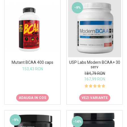
-9%
Mutant BCAA 400 caps
USP Labs Modern BCAA+ 30
serv
153,43 RON
184,79 RON
167,99 RON
ADAUGA IN COS
VEZI VARIANTE
-9%
-14%