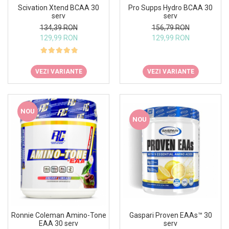
Under Armour
Scivation Xtend BCAA 30
Pro Supps Hydro BCAA 30
serv
serv
Universal
134,39 RON
156,79 RON
Vitargo
129,99 RON
129,99 RON
Weider
Zenana
VEZI VARIANTE
VEZI VARIANTE
NOU
NOU
Ronnie Coleman Amino-Tone
Gaspari Proven EAAs™ 30
EAA 30 serv
serv