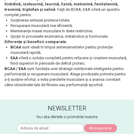
histidină, izoleucină, leucină, lizină, metionină, fenilalanină,
treonină, triptofan și valină
. Față de BCAA, EAA oferă un spectru
complet pentru:
Susținerea sintezei proteice totale;
Recuperare musculară mai eficientă;
Mentenanța masei musculare în diete restrictive;
Sprijin în procesele enzimatice, metabolice și hormonale.
Diferențe și beneficii comparate:
BCAA
sunt ideali în timpul antrenamentelor pentru protecție
musculară rapidă;
EAA
oferă o soluție completă pentru refacere și creștere musculară,
fiind superiori în perioade de deficit proteic.
BCAA / EAA
sunt fundația unei strategii nutriționale inteligente pentru
performanță și recuperare musculară. Alege produsele potrivite pentru
a-ți susține efortul, a evita pierderile musculare și a avansa constant
către obiectivele tale de fitness sau performanță sportivă.
NEWSLETTER
Nu rata ofertele si promotiile noastre