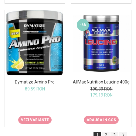
-6%
Dymatize Amino Pro
AllMax Nutrition Leucine 400g
89,59 RON
190,39 RON
179,19 RON
VEZI VARIANTE
ADAUGA IN COS
1
2
3