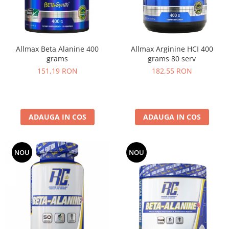
Osavi
PerfectShaker
PeScience
Allmax Beta Alanine 400
Allmax Arginine HCI 400
Power System
grams
grams 80 serv
Pro Supps
151,19 RON
182,55 RON
Pro Tan
Puritan`s Pride
Raw Nutrition
REDCON1
ADAUGA IN COS
ADAUGA IN COS
Revoflex
Rich Piana 5% Nutrition
NOU
NOU
RIPT
Scitec
Scivation
Skill Nutrition
Smart Shake
Swanson