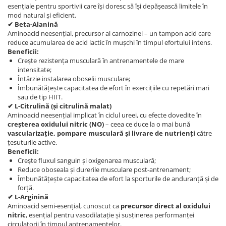
esențiale pentru sportivii care își doresc să își depășească limitele în
mod natural și eficient.
✔ Beta-Alanină
Aminoacid neesențial, precursor al carnozinei – un tampon acid care
reduce acumularea de acid lactic în mușchi în timpul efortului intens.
Beneficii:
Crește rezistența musculară în antrenamentele de mare
intensitate;
Întârzie instalarea oboselii musculare;
Îmbunătățește capacitatea de efort în exercițiile cu repetări mari
sau de tip HIIT.
✔ L-Citrulină (și citrulină malat)
Aminoacid neesențial implicat în ciclul ureei, cu efecte dovedite în
creșterea oxidului nitric (NO)
– ceea ce duce la o mai bună
vascularizație, pompare musculară și livrare de nutrienți
către
țesuturile active.
Beneficii:
Crește fluxul sanguin și oxigenarea musculară;
Reduce oboseala și durerile musculare post-antrenament;
Îmbunătățește capacitatea de efort la sporturile de anduranță și de
forță.
✔ L-Arginină
Aminoacid semi-esențial, cunoscut ca
precursor direct al oxidului
nitric
, esențial pentru vasodilatație și susținerea performanței
circulatorii în timpul antrenamentelor.