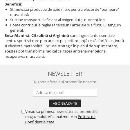
Beneficii:
Stimulează producția de oxid nitric pentru efecte de "pompare"
musculară;
Susține transportul eficient al oxigenului și nutrienților;
Poate contribui la reglarea tensiunii arteriale și a fluxului sanguin
general.
Beta-Alanină, Citrulină și Arginină
sunt ingrediente esențiale
pentru sportivii care pun accent pe performanță reală, forță susținută
și eficiență metabolică. Incluse strategic în planul de suplimentare,
acestea pot transforma radical calitatea antrenamentelor și
recuperarea musculară.
NEWSLETTER
Nu rata ofertele si promotiile noastre
Vreau sa primesc newsletter cu promotiile
magazinului. Afla mai multe in
Politica de
Confidentialitate