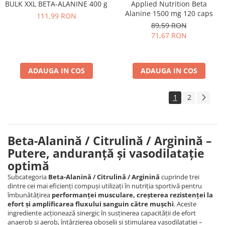
Applied Nutrition Beta
BULK XXL BETA-ALANINE 400 g
Alanine 1500 mg 120 caps
111,99 RON
89,59 RON
71,67 RON
ADAUGA IN COS
ADAUGA IN COS
1
2
Beta-Alanină / Citrulină / Arginină –
Putere, anduranță și vasodilatație
optimă
Subcategoria
Beta-Alanină / Citrulină / Arginină
cuprinde trei
dintre cei mai eficienți compuși utilizați în nutriția sportivă pentru
îmbunătățirea
performanței musculare, creșterea rezistenței la
efort și amplificarea fluxului sanguin către mușchi
. Aceste
ingrediente acționează sinergic în susținerea capacității de efort
anaerob și aerob, întârzierea oboselii și stimularea vasodilatației –