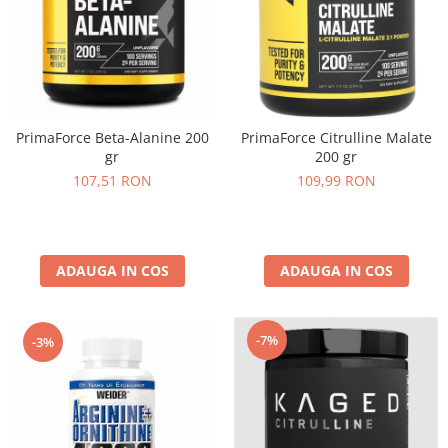
PrimaForce Beta-Alanine 200
PrimaForce Citrulline Malate
gr
200 gr
107,51 RON
109,99 RON
ADAUGA IN COS
ADAUGA IN COS
-7%
-3%