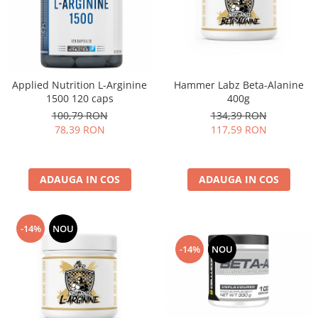
Applied Nutrition L-Arginine
Hammer Labz Beta-Alanine
1500 120 caps
400g
100,79 RON
134,39 RON
78,39 RON
117,59 RON
ADAUGA IN COS
ADAUGA IN COS
-14%
NOU
-14%
NOU