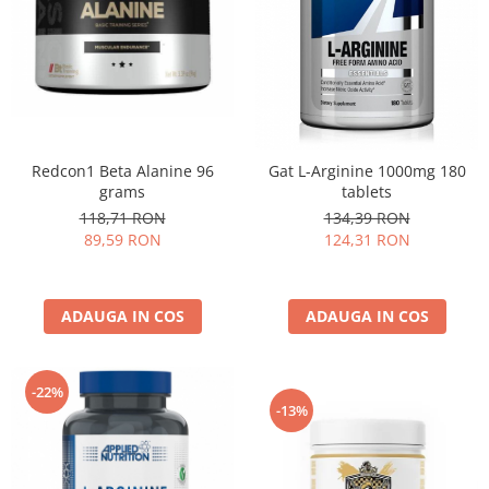
Redcon1 Beta Alanine 96
Gat L-Arginine 1000mg 180
grams
tablets
118,71 RON
134,39 RON
89,59 RON
124,31 RON
ADAUGA IN COS
ADAUGA IN COS
-22%
-13%