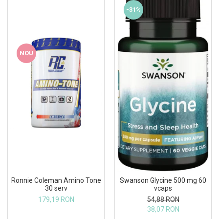
-31%
NOU
Ronnie Coleman Amino Tone
Swanson Glycine 500 mg 60
30 serv
vcaps
179,19 RON
54,88 RON
38,07 RON