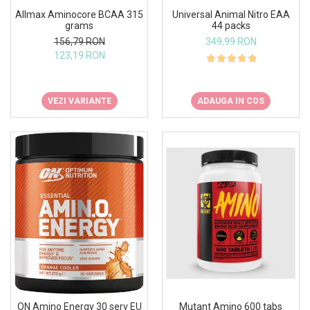
Osavi
Allmax Aminocore BCAA 315
Universal Animal Nitro EAA
grams
44 packs
PerfectShaker
156,79 RON
349,99 RON
PeScience
123,19 RON
Power System
Pro Supps
VEZI VARIANTE
ADAUGA IN COS
Pro Tan
Puritan`s Pride
Raw Nutrition
REDCON1
Revoflex
Rich Piana 5% Nutrition
RIPT
Scitec
Scivation
Skill Nutrition
Smart Shake
Swanson
Mutant Amino 600 tabs
ON Amino Energy 30 serv EU