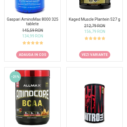
Insulated
Vitamine bărbați / femei
JNX Sports
Îngrijire personală
Gaspari AminoMax 8000 325
Kaged Muscle Plantein 527 g
Kaged
tablete
212,79 RON
Kevin Levrone
145,59 RON
156,79 RON
134,99 RON
MEX
Muscle Meds
Muscle Pharm
ADAUGA IN COS
VEZI VARIANTE
Muscletech
Mutant
Naughty Boy
-21%
Neocell
Nordic Naturals
NOW Foods
Nutrend
Nutrex
Olimp Sport Nutrition
Optimum Nutrition