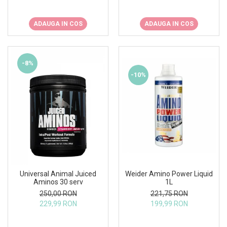
ADAUGA IN COS
ADAUGA IN COS
-8%
-10%
Universal Animal Juiced
Weider Amino Power Liquid
Aminos 30 serv
1L
250,00 RON
221,75 RON
229,99 RON
199,99 RON