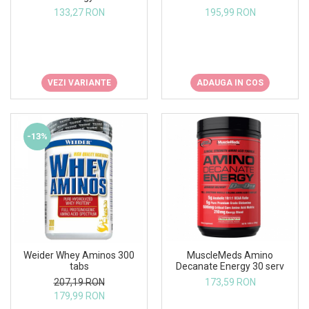
Under Armour
195,99 RON
133,27 RON
Universal
Vitargo
Weider
Zenana
ADAUGA IN COS
VEZI VARIANTE
-13%
Weider Whey Aminos 300
MuscleMeds Amino
tabs
Decanate Energy 30 serv
207,19 RON
173,59 RON
179,99 RON