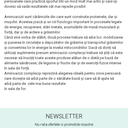
persoanele care practică sportul într-un mod mult mai activ și care iși
doresc să vadă rezultatele cât mai repede posibil.
Aminoacizii sunt cărămizile din care sunt construite proteinele, dar și
mușchii. Acestea joacă și un rol fiziologic important în procesele legate
de energie, recuperare, stări metale, acumulările de masă musculară și
forță, dar și de ardere a grăsimilor.
Când vine vorba de slăbit, două procese trebuie să aibe loc: mobilizarea
și punerea în circulație a depozitelor de grăsime și transportul grăsimilor
și convertirea lor în energie la nivelul mitocondriilor. Dacă vă doriți să
utilizați suplimente precum aminoacizi complecși trebuie să știți că este
necesar să însoțiți toate aceste produse alături de o dietă pe bază de
alimente sănătoase, de legume și fructe dar și de exerciții fizice intense
în sala de forță.
Aminoacizi complecși reprezină alegerea ideală pentru orice persoană
care dorește să aibă parte de o sănătate bună și care să ăl ajute să
aibă parte de cele mai bune rezultate
în sala de for.
NEWSLETTER
Nu rata ofertele si promotiile noastre