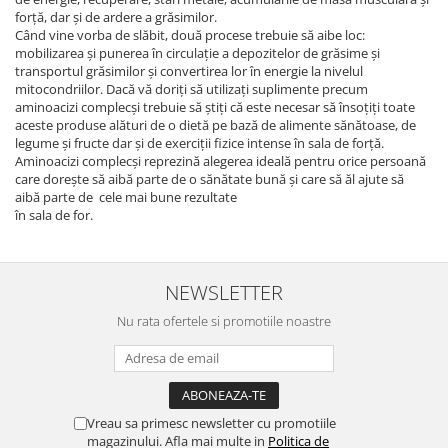
forță, dar și de ardere a grăsimilor.
Când vine vorba de slăbit, două procese trebuie să aibe loc:
mobilizarea și punerea în circulație a depozitelor de grăsime și
transportul grăsimilor și convertirea lor în energie la nivelul
mitocondriilor. Dacă vă doriți să utilizați suplimente precum
aminoacizi complecși trebuie să știți că este necesar să însoțiți toate
aceste produse alături de o dietă pe bază de alimente sănătoase, de
legume și fructe dar și de exerciții fizice intense în sala de forță.
Aminoacizi complecși reprezină alegerea ideală pentru orice persoană
care dorește să aibă parte de o sănătate bună și care să ăl ajute să
aibă parte de cele mai bune rezultate
în sala de for.
NEWSLETTER
Nu rata ofertele si promotiile noastre
Vreau sa primesc newsletter cu promotiile
magazinului. Afla mai multe in
Politica de