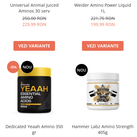
Universal Animal Juiced
Weider Amino Power Liquid
Aminos 30 serv
1L
250,00 RON
221,75 RON
229,99 RON
199,99 RON
VEZI VARIANTE
VEZI VARIANTE
-6%
NOU
NOU
Dedicated Yeaah Amino 350
Hammer Labz Amino Strength
gr
405g