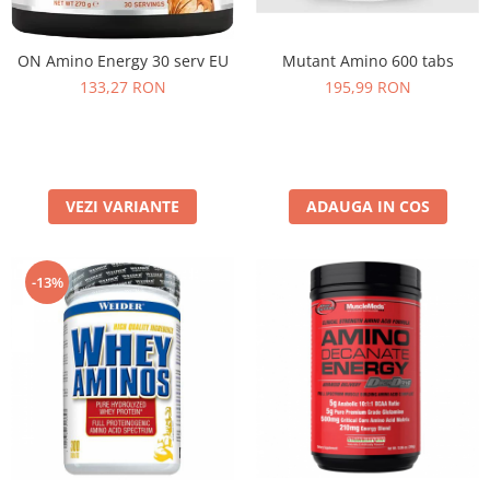
Under Armour
Universal
ON Amino Energy 30 serv EU
Mutant Amino 600 tabs
Vitargo
133,27 RON
195,99 RON
Weider
Zenana
VEZI VARIANTE
ADAUGA IN COS
-13%