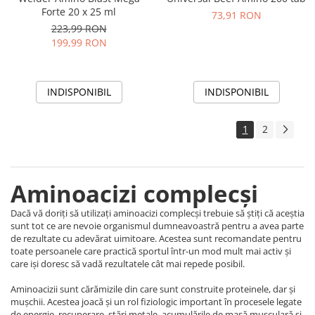
Forte 20 x 25 ml
73,91 RON
223,99 RON
199,99 RON
INDISPONIBIL
INDISPONIBIL
1
2
Aminoacizi complecși
Dacă vă doriți să utilizați aminoacizi complecși trebuie să știți că aceștia
sunt tot ce are nevoie organismul dumneavoastră pentru a avea parte
de rezultate cu adevărat uimitoare. Acestea sunt recomandate pentru
toate persoanele care practică sportul într-un mod mult mai activ și
care iși doresc să vadă rezultatele cât mai repede posibil.
Aminoacizii sunt cărămizile din care sunt construite proteinele, dar și
mușchii. Acestea joacă și un rol fiziologic important în procesele legate
de energie, recuperare, stări metale, acumulările de masă musculară și