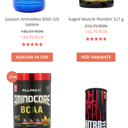
Insulated
Vitamine bărbați / femei
JNX Sports
Îngrijire personală
Gaspari AminoMax 8000 325
Kaged Muscle Plantein 527 g
Kaged
tablete
212,79 RON
Kevin Levrone
145,59 RON
156,79 RON
MEX
134,99 RON
Muscle Meds
Muscle Pharm
ADAUGA IN COS
VEZI VARIANTE
Muscletech
Mutant
Naughty Boy
-21%
Neocell
Nordic Naturals
NOW Foods
Nutrend
Nutrex
Olimp Sport Nutrition
Optimum Nutrition