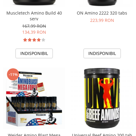
Muscletech Amino Build 40
ON Amino 2222 320 tabs
serv
223,99 RON
167,99 RON
134,39 RON
INDISPONIBIL
INDISPONIBIL
-11%
Weider Amino Blast Mega
Universal Beef Amino 200 tab