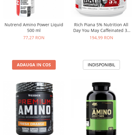
Rich Piana 5% Nutrition All
Nutrend Amino Power Liquid
Day You May Caffeinated 30
500 ml
serv
194,99 RON
77,27 RON
INDISPONIBIL
ADAUGA IN COS