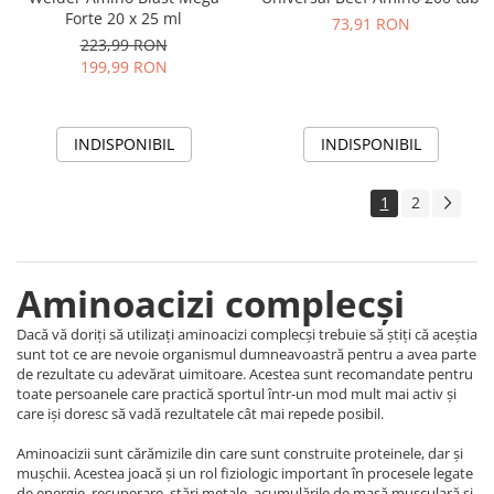
Forte 20 x 25 ml
73,91 RON
223,99 RON
199,99 RON
INDISPONIBIL
INDISPONIBIL
1
2
Aminoacizi complecși
Dacă vă doriți să utilizați aminoacizi complecși trebuie să știți că aceștia
sunt tot ce are nevoie organismul dumneavoastră pentru a avea parte
de rezultate cu adevărat uimitoare. Acestea sunt recomandate pentru
toate persoanele care practică sportul într-un mod mult mai activ și
care iși doresc să vadă rezultatele cât mai repede posibil.
Aminoacizii sunt cărămizile din care sunt construite proteinele, dar și
mușchii. Acestea joacă și un rol fiziologic important în procesele legate
de energie, recuperare, stări metale, acumulările de masă musculară și