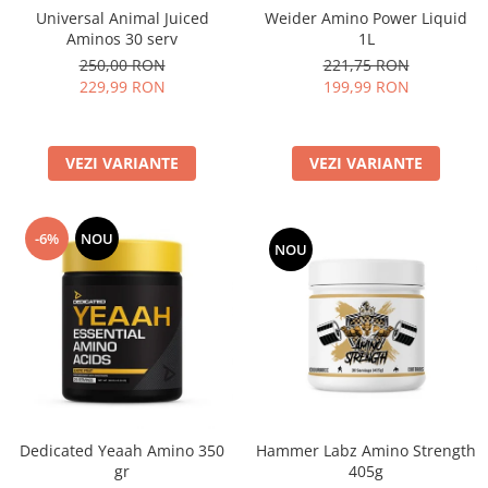
Universal Animal Juiced
Weider Amino Power Liquid
Aminos 30 serv
1L
250,00 RON
221,75 RON
229,99 RON
199,99 RON
VEZI VARIANTE
VEZI VARIANTE
-6%
NOU
NOU
Dedicated Yeaah Amino 350
Hammer Labz Amino Strength
gr
405g