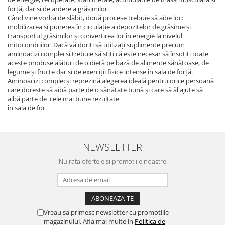
forță, dar și de ardere a grăsimilor.
Când vine vorba de slăbit, două procese trebuie să aibe loc:
mobilizarea și punerea în circulație a depozitelor de grăsime și
transportul grăsimilor și convertirea lor în energie la nivelul
mitocondriilor. Dacă vă doriți să utilizați suplimente precum
aminoacizi complecși trebuie să știți că este necesar să însoțiți toate
aceste produse alături de o dietă pe bază de alimente sănătoase, de
legume și fructe dar și de exerciții fizice intense în sala de forță.
Aminoacizi complecși reprezină alegerea ideală pentru orice persoană
care dorește să aibă parte de o sănătate bună și care să ăl ajute să
aibă parte de cele mai bune rezultate
în sala de for.
NEWSLETTER
Nu rata ofertele si promotiile noastre
Vreau sa primesc newsletter cu promotiile
magazinului. Afla mai multe in
Politica de