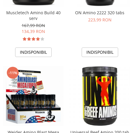
Muscletech Amino Build 40
ON Amino 2222 320 tabs
serv
223,99 RON
167,99 RON
134,39 RON
INDISPONIBIL
INDISPONIBIL
-11%
Weider Amino Blast Mega
Universal Beef Amino 200 tab