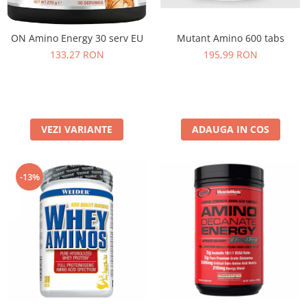
Under Armour
Universal
ON Amino Energy 30 serv EU
Mutant Amino 600 tabs
Vitargo
133,27 RON
195,99 RON
Weider
Zenana
VEZI VARIANTE
ADAUGA IN COS
-13%