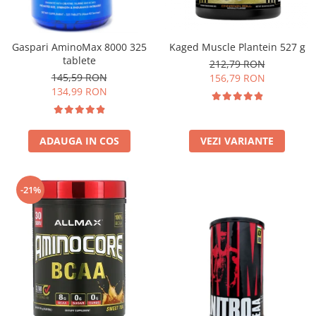
Insulated
Vitamine bărbați / femei
JNX Sports
Îngrijire personală
Gaspari AminoMax 8000 325
Kaged Muscle Plantein 527 g
Kaged
tablete
212,79 RON
Kevin Levrone
145,59 RON
156,79 RON
MEX
134,99 RON
Muscle Meds
Muscle Pharm
ADAUGA IN COS
VEZI VARIANTE
Muscletech
Mutant
Naughty Boy
-21%
Neocell
Nordic Naturals
NOW Foods
Nutrend
Nutrex
Olimp Sport Nutrition
Optimum Nutrition