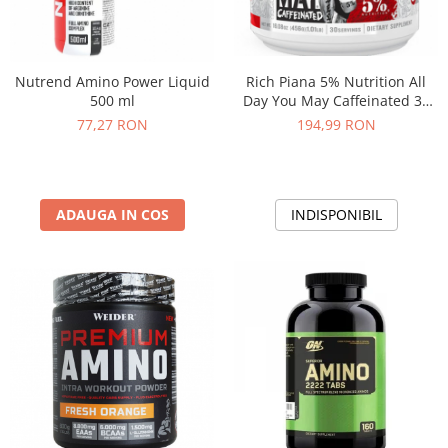
Rich Piana 5% Nutrition All
Nutrend Amino Power Liquid
Day You May Caffeinated 30
500 ml
serv
194,99 RON
77,27 RON
INDISPONIBIL
ADAUGA IN COS