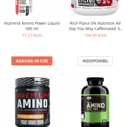
Rich Piana 5% Nutrition All
Nutrend Amino Power Liquid
Day You May Caffeinated 30
500 ml
serv
194,99 RON
77,27 RON
INDISPONIBIL
ADAUGA IN COS