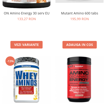
Under Armour
Universal
ON Amino Energy 30 serv EU
Mutant Amino 600 tabs
Vitargo
133,27 RON
195,99 RON
Weider
Zenana
VEZI VARIANTE
ADAUGA IN COS
-13%