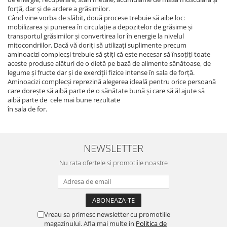
forță, dar și de ardere a grăsimilor.
Când vine vorba de slăbit, două procese trebuie să aibe loc:
mobilizarea și punerea în circulație a depozitelor de grăsime și
transportul grăsimilor și convertirea lor în energie la nivelul
mitocondriilor. Dacă vă doriți să utilizați suplimente precum
aminoacizi complecși trebuie să știți că este necesar să însoțiți toate
aceste produse alături de o dietă pe bază de alimente sănătoase, de
legume și fructe dar și de exerciții fizice intense în sala de forță.
Aminoacizi complecși reprezină alegerea ideală pentru orice persoană
care dorește să aibă parte de o sănătate bună și care să ăl ajute să
aibă parte de cele mai bune rezultate
în sala de for.
NEWSLETTER
Nu rata ofertele si promotiile noastre
Vreau sa primesc newsletter cu promotiile
magazinului. Afla mai multe in
Politica de