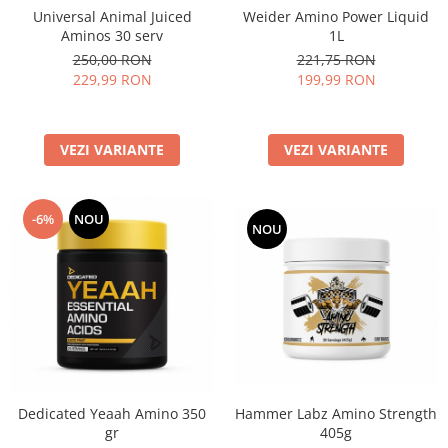
Universal Animal Juiced
Weider Amino Power Liquid
Aminos 30 serv
1L
250,00 RON
221,75 RON
229,99 RON
199,99 RON
VEZI VARIANTE
VEZI VARIANTE
-6%
NOU
NOU
Dedicated Yeaah Amino 350
Hammer Labz Amino Strength
gr
405g