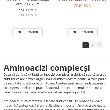
Forte 20 x 25 ml
73,91 RON
223,99 RON
199,99 RON
INDISPONIBIL
INDISPONIBIL
1
2
Aminoacizi complecși
Dacă vă doriți să utilizați aminoacizi complecși trebuie să știți că aceștia
sunt tot ce are nevoie organismul dumneavoastră pentru a avea parte
de rezultate cu adevărat uimitoare. Acestea sunt recomandate pentru
toate persoanele care practică sportul într-un mod mult mai activ și
care iși doresc să vadă rezultatele cât mai repede posibil.
Aminoacizii sunt cărămizile din care sunt construite proteinele, dar și
mușchii. Acestea joacă și un rol fiziologic important în procesele legate
de energie, recuperare, stări metale, acumulările de masă musculară și