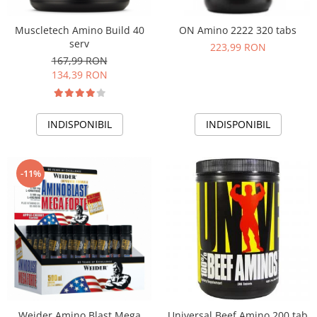
Muscletech Amino Build 40
ON Amino 2222 320 tabs
serv
223,99 RON
167,99 RON
134,39 RON
INDISPONIBIL
INDISPONIBIL
-11%
Weider Amino Blast Mega
Universal Beef Amino 200 tab