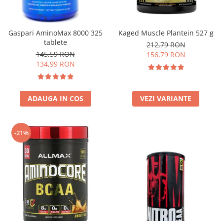
Insulated
Vitamine bărbați / femei
JNX Sports
Îngrijire personală
Gaspari AminoMax 8000 325
Kaged Muscle Plantein 527 g
Kaged
tablete
212,79 RON
Kevin Levrone
145,59 RON
156,79 RON
MEX
134,99 RON
Muscle Meds
Muscle Pharm
ADAUGA IN COS
VEZI VARIANTE
Muscletech
Mutant
Naughty Boy
-21%
Neocell
Nordic Naturals
NOW Foods
Nutrend
Nutrex
Olimp Sport Nutrition
Optimum Nutrition