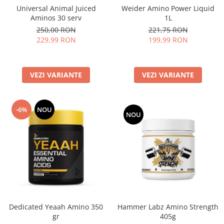
Universal Animal Juiced
Weider Amino Power Liquid
Aminos 30 serv
1L
250,00 RON
221,75 RON
229,99 RON
199,99 RON
VEZI VARIANTE
VEZI VARIANTE
-6%
NOU
NOU
Dedicated Yeaah Amino 350
Hammer Labz Amino Strength
gr
405g