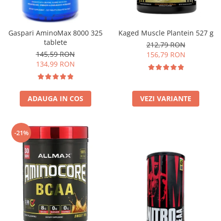
Insulated
Vitamine bărbați / femei
JNX Sports
Îngrijire personală
Gaspari AminoMax 8000 325
Kaged Muscle Plantein 527 g
Kaged
tablete
212,79 RON
Kevin Levrone
145,59 RON
156,79 RON
MEX
134,99 RON
Muscle Meds
Muscle Pharm
ADAUGA IN COS
VEZI VARIANTE
Muscletech
Mutant
Naughty Boy
-21%
Neocell
Nordic Naturals
NOW Foods
Nutrend
Nutrex
Olimp Sport Nutrition
Optimum Nutrition