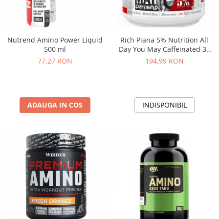
Rich Piana 5% Nutrition All
Nutrend Amino Power Liquid
Day You May Caffeinated 30
500 ml
serv
194,99 RON
77,27 RON
INDISPONIBIL
ADAUGA IN COS