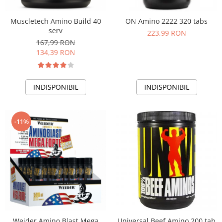
Muscletech Amino Build 40
ON Amino 2222 320 tabs
serv
223,99 RON
167,99 RON
134,39 RON
INDISPONIBIL
INDISPONIBIL
-11%
Weider Amino Blast Mega
Universal Beef Amino 200 tab