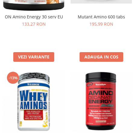
Under Armour
Universal
ON Amino Energy 30 serv EU
Mutant Amino 600 tabs
Vitargo
133,27 RON
195,99 RON
Weider
Zenana
VEZI VARIANTE
ADAUGA IN COS
-13%