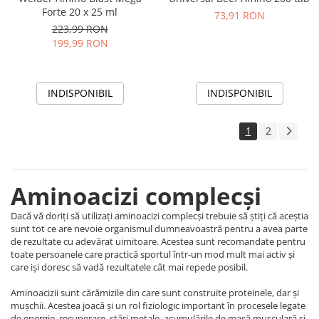
Forte 20 x 25 ml
73,91 RON
223,99 RON
199,99 RON
INDISPONIBIL
INDISPONIBIL
1
2
Aminoacizi complecși
Dacă vă doriți să utilizați aminoacizi complecși trebuie să știți că aceștia
sunt tot ce are nevoie organismul dumneavoastră pentru a avea parte
de rezultate cu adevărat uimitoare. Acestea sunt recomandate pentru
toate persoanele care practică sportul într-un mod mult mai activ și
care iși doresc să vadă rezultatele cât mai repede posibil.
Aminoacizii sunt cărămizile din care sunt construite proteinele, dar și
mușchii. Acestea joacă și un rol fiziologic important în procesele legate
de energie, recuperare, stări metale, acumulările de masă musculară și