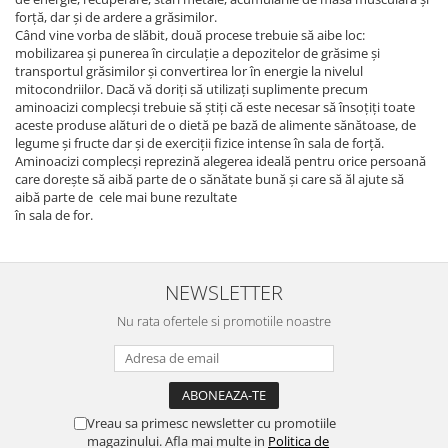
forță, dar și de ardere a grăsimilor.
Când vine vorba de slăbit, două procese trebuie să aibe loc:
mobilizarea și punerea în circulație a depozitelor de grăsime și
transportul grăsimilor și convertirea lor în energie la nivelul
mitocondriilor. Dacă vă doriți să utilizați suplimente precum
aminoacizi complecși trebuie să știți că este necesar să însoțiți toate
aceste produse alături de o dietă pe bază de alimente sănătoase, de
legume și fructe dar și de exerciții fizice intense în sala de forță.
Aminoacizi complecși reprezină alegerea ideală pentru orice persoană
care dorește să aibă parte de o sănătate bună și care să ăl ajute să
aibă parte de cele mai bune rezultate
în sala de for.
NEWSLETTER
Nu rata ofertele si promotiile noastre
Vreau sa primesc newsletter cu promotiile
magazinului. Afla mai multe in
Politica de