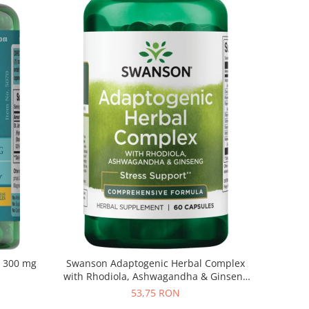
t 300 mg
Swanson Adaptogenic Herbal Complex
with Rhodiola, Ashwagandha & Ginseng
60 caps
53,75 RON