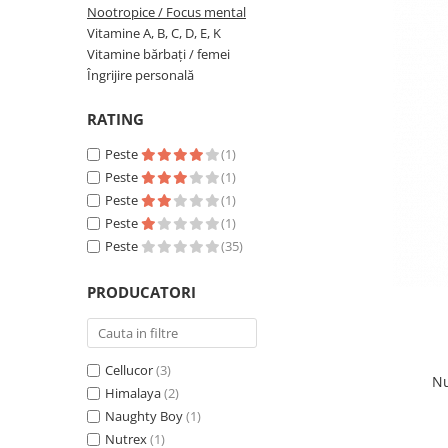
Nootropice / Focus mental
Insulated
Vitamine bărbați / femei
Vitamine A, B, C, D, E, K
JNX Sports
Vitamine bărbați / femei
Îngrijire personală
Îngrijire personală
Kaged
Kevin Levrone
RATING
MEX
Muscle Meds
Peste
(1)
Peste
(1)
Muscle Pharm
Peste
(1)
Muscletech
Peste
(1)
Mutant
Peste
(35)
Naughty Boy
Neocell
PRODUCATORI
Nordic Naturals
NOW Foods
Nutrend
Cellucor
(3)
Nu
Nutrex
Himalaya
(2)
Olimp Sport Nutrition
Naughty Boy
(1)
Nutrex
(1)
Optimum Nutrition