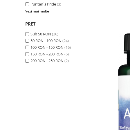
Puritan`s Pride
(3)
Osavi
Vezi mai multe
PerfectShaker
PeScience
PRET
Power System
Sub 50 RON
(26)
Pro Supps
50 RON - 100 RON
(24)
Pro Tan
100 RON - 150 RON
(16)
Puritan`s Pride
150 RON - 200 RON
(6)
Raw Nutrition
200 RON - 250 RON
(2)
REDCON1
Revoflex
Rich Piana 5% Nutrition
RIPT
Scitec
Scivation
Skill Nutrition
Smart Shake
Swanson