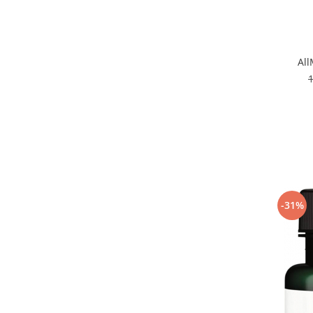
All
-31%