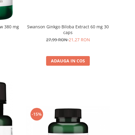
ew 380 mg
Swanson Ginkgo Biloba Extract 60 mg 30
caps
27,99 RON
21,27 RON
ADAUGA IN COS
-15%