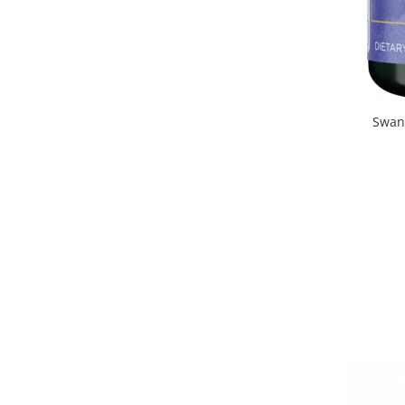
Under Armour
Universal
Vitargo
Weider
Zenana
Swan