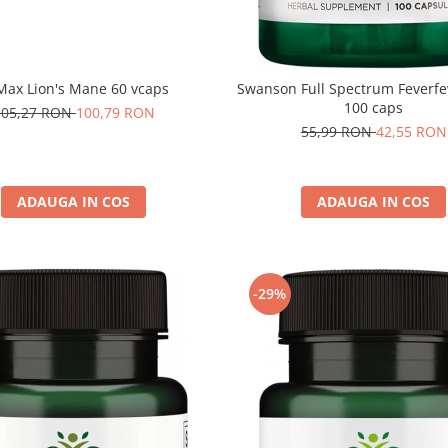
Max Lion's Mane 60 vcaps
Swanson Full Spectrum Feverf
100 caps
105,27 RON
100,79 RON
55,99 RON
42,55 RON
ADAUGA IN COS
ADAUGA IN COS
-29%