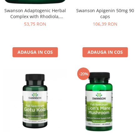
Under Armour
Swanson Adaptogenic Herbal
Swanson Apigenin 50mg 90
Universal
Complex with Rhodiola,
caps
Vitargo
Ashwagandha & Ginseng 60
53,75 RON
106,39 RON
Weider
caps
Zenana
ADAUGA IN COS
ADAUGA IN COS
-20%