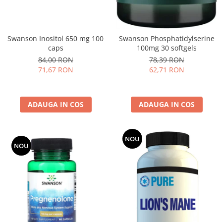
Swanson Inositol 650 mg 100
Swanson Phosphatidylserine
caps
100mg 30 softgels
84,00 RON
78,39 RON
71,67 RON
62,71 RON
ADAUGA IN COS
ADAUGA IN COS
NOU
NOU