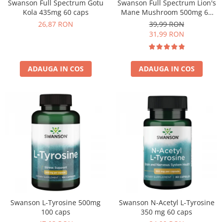
Swanson Full Spectrum Gotu
Swanson Full Spectrum Lion's
Kola 435mg 60 caps
Mane Mushroom 500mg 60
caps
26,87 RON
39,99 RON
31,99 RON
ADAUGA IN COS
ADAUGA IN COS
Swanson L-Tyrosine 500mg
Swanson N-Acetyl L-Tyrosine
100 caps
350 mg 60 caps