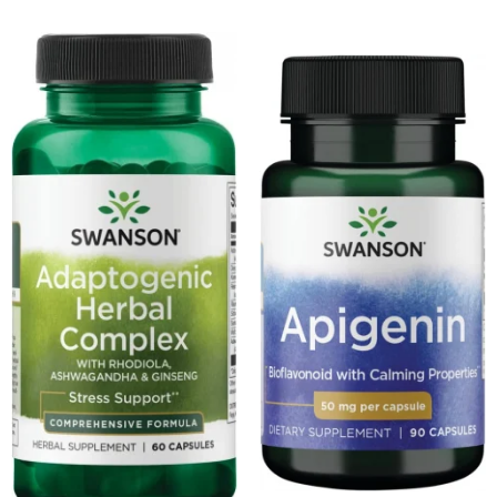
Osavi
PerfectShaker
PeScience
Power System
Pro Supps
Pro Tan
Puritan`s Pride
Raw Nutrition
REDCON1
Revoflex
Rich Piana 5% Nutrition
RIPT
Scitec
Scivation
Skill Nutrition
Smart Shake
Swanson