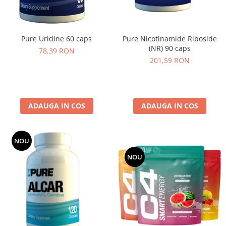
Pure Nicotinamide Riboside
Pure Uridine 60 caps
(NR) 90 caps
78,39 RON
201,59 RON
ADAUGA IN COS
ADAUGA IN COS
NOU
NOU