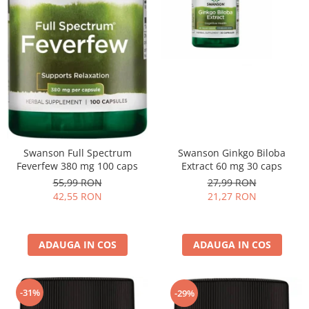
Swanson Ginkgo Biloba
Swanson Full Spectrum
Extract 60 mg 30 caps
Feverfew 380 mg 100 caps
27,99 RON
55,99 RON
21,27 RON
42,55 RON
ADAUGA IN COS
ADAUGA IN COS
-31%
-29%