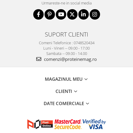
Urmareste-ne in social media
SUPORT CLIENTI
Comeni Telefonice : 0748520434
Luni - Vineri -- 09.00 - 17.00
Sambata -- 09.00 - 14.00
comenzi@proteinemag.ro
MAGAZINUL MEU
CLIENTI
DATE COMERCIALE