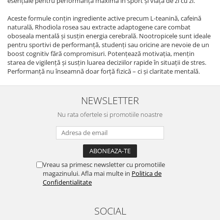
esențiale pentru performanță maximă în sport și viața de zi cu zi.
Aceste formule conțin ingrediente active precum L-teanină, cafeină
naturală, Rhodiola rosea sau extracte adaptogene care combat
oboseala mentală și susțin energia cerebrală. Nootropicele sunt ideale
pentru sportivi de performanță, studenți sau oricine are nevoie de un
boost cognitiv fără compromisuri. Potențează motivația, mențin
starea de vigilență și susțin luarea deciziilor rapide în situații de stres.
Performanță nu înseamnă doar forță fizică – ci și claritate mentală.
NEWSLETTER
Nu rata ofertele si promotiile noastre
Vreau sa primesc newsletter cu promotiile
magazinului. Afla mai multe in
Politica de
Confidentialitate
SOCIAL